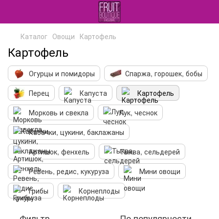
Каталог
Овощи
Картофель
Картофель
Огурцы и помидоры
Спаржа, горошек, бобы
Перец
Капуста
Картофель
Морковь и свекла
Лук, чеснок
Кабачки, цукини, баклажаны
Артишок, фенхель
Тыква, сельдерей
Ревень, редис, кукуруза
Мини овощи
Грибы
Корнеплоды
Фильтр
По популярности