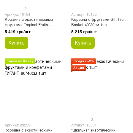
2
Артикул: 10154
Артикул: 10155
Kорзина с экзотическими
Kорзина с фруктами Gift Fruit
фруктами Tropical Fruits
Basket 40*30см 1шт
40*30см 1шт
5 419 грн/шт
5 215 грн/шт
Купить
Купить
Такси по Киеву
Скидка −2%
Акция
2
Артикул: 20259
Артикул: 10334
Корзина с экзотическими
"Шкільна" экзотический