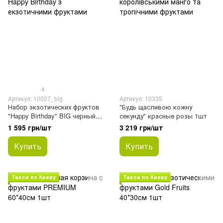
4
Артикул: 10007_big
Артикул: 10335
Набор экзотических фруктов
"Будь щасливою кожну
"Happy Birthday" BIG черный
секунду" красные розы 1шт
бокс 1шт
1 595 грн/шт
3 219 грн/шт
Купить
Купить
Такси по Киеву
Такси по Киеву