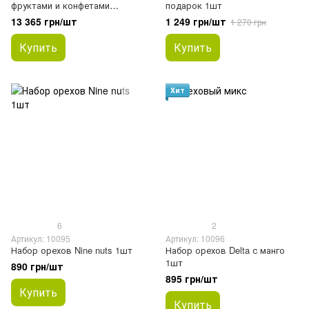
фруктами и конфетами
подарок 1шт
ГИГАНТ 60*40см 1шт
13 365 грн/шт
1 249 грн/шт
1 270 грн
Купить
Купить
Хит
6
2
Артикул: 10095
Артикул: 10096
Набор орехов Nine nuts 1шт
Набор орехов Delta с манго
1шт
890 грн/шт
895 грн/шт
Купить
Купить