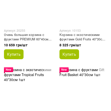
Артикул: 20255
Артикул: 10153
Очень большая корзина с
Kорзина с экзотическими
фруктами PREMIUM 60*40см
фруктами Gold Fruits 40*30см
1шт
1шт
10 659 грн/шт
8 325 грн/шт
Купить
Купить
New
New