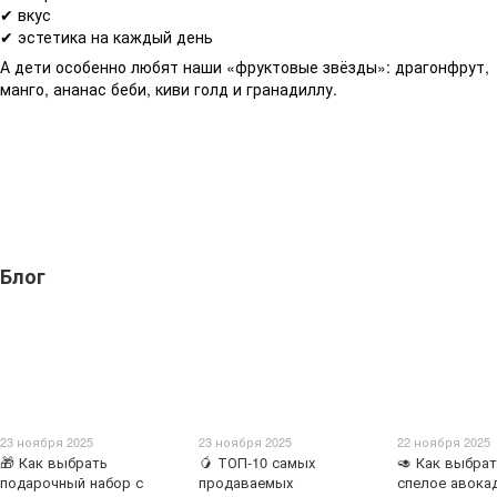
✔ вкус
✔ эстетика на каждый день
А дети особенно любят наши «фруктовые звёзды»: драгонфрут,
манго, ананас беби, киви голд и гранадиллу.
Блог
23 ноября 2025
23 ноября 2025
22 ноября 2025
🎁 Как выбрать
🥭 ТОП-10 самых
🥑 Как выбра
подарочный набор с
продаваемых
спелое авокад