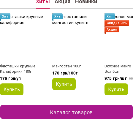
Хиты
Акция
Новинки
Хит
Хит
Хит
Скидка −2%
Акция
Фисташки крупные
Мангостан 100г
Вкусное манго 
Калифорния 180г
Box 5шт
170 грн/100г
176 грн/уп
975 грн/шт
99
Купить
Купить
Купить
Каталог товаров