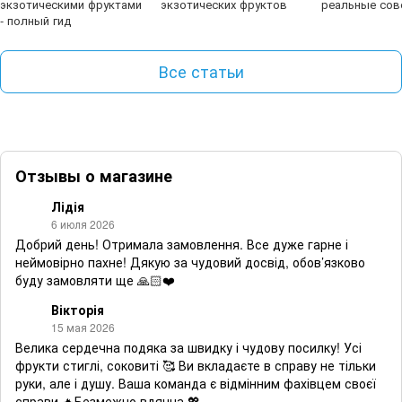
экзотическими фруктами
экзотических фруктов
реальные сов
- полный гид
Все статьи
Отзывы о магазине
Лідія
6 июля 2026
Добрий день! Отримала замовлення. Все дуже гарне і
неймовірно пахне! Дякую за чудовий досвід, обов’язково
буду замовляти ще 🙏🏻❤️
Вікторія
15 мая 2026
Велика сердечна подяка за швидку і чудову посилку! Усі
фрукти стиглі, соковиті 🥰 Ви вкладаєте в справу не тільки
руки, але і душу. Ваша команда є відмінним фахівцем своєї
справи 🔥Безмежно вдячна 💖