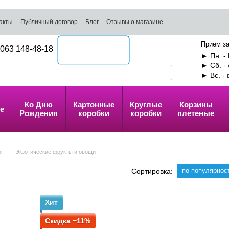
акты
Публичный договор
Блог
Отзывы о магазине
Приём за
063 148-48-18
Перезвоните мне
► Пн. - 
► Сб. -
► Вс. -
Ко Дню
Картонные
Круглые
Корзины
е
Рождения
коробки
коробки
плетеные
ог
Экзотические фрукты и овощи
по популярнос
Сортировка:
Хит
Скидка −11%