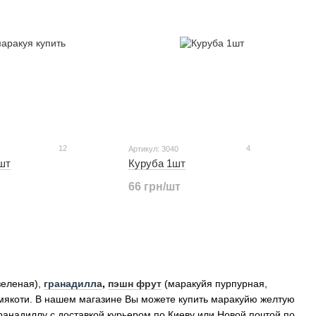
12
4
Артикул: 3040
шт
Куруба 1шт
66 грн/шт
зеленая),
гранадилл
а
,
пэшн фрут
(маракуйя пурпурная,
 мякоти. В нашем магазине Вы можете купить маракуйю желтую
надиллу с доставкой курьером по Киеву или Новой почтой по