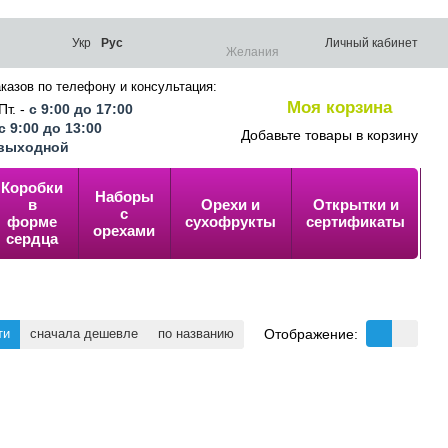
Укр
Рус
Личный кабинет
Желания
казов по телефону и консультация:
Моя корзина
Пт. -
с 9:00 до 17:00
0
с 9:00 до 13:00
Добавьте товары в корзину
выходной
Коробки
Наборы
в
Орехи и
Открытки и
У
с
форме
сухофрукты
сертификаты
п
орехами
сердца
Отображение:
ти
сначала дешевле
по названию