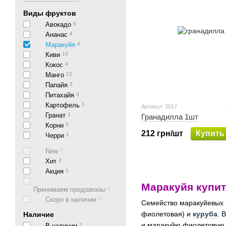
Виды фруктов
Авокадо
6
Ананас
4
Маракуйя
4
Киви
10
Кокос
4
Манго
12
Папайя
3
Питахайя
3
Картофель
1
Артикул: 3017
Гранат
1
Гранадилла 1шт
Корни
3
212 грн/шт
Купить
Черри
1
New
0
Хит
2
Акция
1
Маракуйя купит
Принимаем предзаказы
0
Скоро в наличии
0
Семейство маракуйевых в
фиолетовая) и
куруба
. 
Наличие
и маракуйю фиолетовую 
В наличии
2