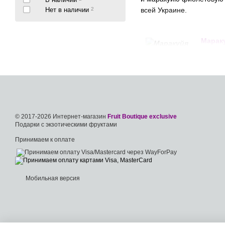
Нет в наличии
2
всей Украине.
Мараку
крупне
мараку
кислый
Гранад
облада
© 2017-2026 Интернет-магазин
Fruit Boutique exclusive
Подарки с экзотическими фруктами
кисло-
чаще е
Принимаем к оплате
Пэшн 
Мобильная версия
больше
почувс
достат
Некото
сморщенная кожура это п