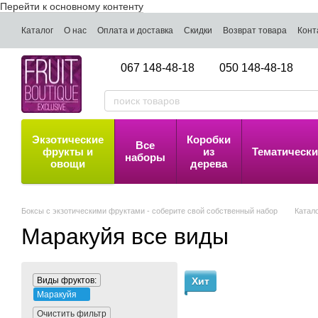
Перейти к основному контенту
Каталог
О нас
Оплата и доставка
Скидки
Возврат товара
Конт
067 148-48-18
050 148-48-18
Экзотические
Коробки
Все
фрукты и
из
Тематически
наборы
овощи
дерева
Боксы с экзотическими фруктами - соберите свой собственный набор
Катал
Маракуйя все виды
Виды фруктов:
Хит
Маракуйя
Очистить фильтр