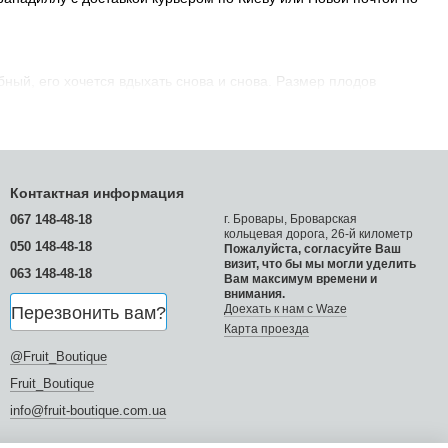
ный, его хочется вдыхать снова и снова. Размер плодов
, но хрупкая, ее можно легко разломить руками. Мякоть
е. Стоит отметить, что вкус маракуйи этого сорта самый
зуют в десертах, коктейлях, смузи.
Контактная информация
емного меньше по размеру, с ярко-оранжевой кожурой, и не
067 148-48-18
г. Бровары, Броварская
чием является вкус гранадиллы. Ее мякоть всегда сладкая или
кольцевая дорога, 26-й километр
050 148-48-18
Пожалуйста, согласуйте Ваш
же, как и маракуйю можно легко разломить руками. Гранадиллу
визит, что бы мы могли уделить
063 148-48-18
Вам максимум времени и
внимания.
Доехать к нам с Waze
Перезвонить вам?
Карта проезда
его семейства маракуйевых. Его плоды по размеру немного
ный, но стоит только разломить тонкую кожуру, вы
@Fruit_Boutique
о. Когда кожура плода гладкая, вкус маракуйи фиолетовой
Fruit_Boutique
, то мякоть становится намного слаще и ароматнее.
info@fruit-boutique.com.ua
е решаются его попробовать, хотя на самом деле,