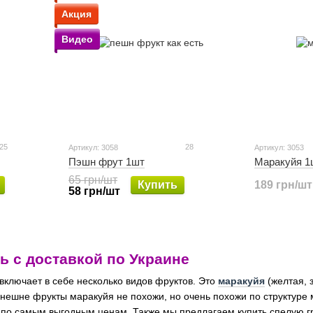
Акция
Видео
25
28
Артикул: 3058
Артикул: 3053
Пэшн фрут 1шт
Маракуйя 1
65 грн/шт
Купить
189 грн/шт
58 грн/шт
ь с доставкой по Украине
ключает в себе несколько видов фруктов. Это
маракуйя
(желтая, 
Внешне фрукты маракуйя не похожи, но очень похожи по структуре
по самым выгодным ценам. Также мы предлагаем купить спелую гра