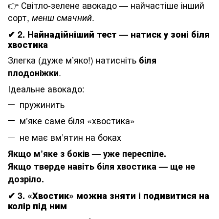
👉 Світло-зелене авокадо — найчастіше інший
сорт,
.
менш смачний
✔
2. Найнадійніший тест — натиск у зоні біля
хвостика
Злегка (дуже м’яко!) натисніть
біля
.
плодоніжки
Ідеальне авокадо:
пружинить
м’яке саме біля «хвостика»
не має вм’ятин на боках
Якщо м’яке з боків — уже переспіле.
Якщо тверде навіть біля хвостика — ще не
дозріло.
✔
3. «Хвостик» можна зняти і подивитися на
колір під ним