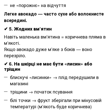
не «порожнє» на відчуття
Легке авокадо — часто сухе або волокнисте
всередині.
✔
5. Жодних вм’ятин
Навіть маленька вм’ятина = коричнева пляма в
м’якоті.
Якщо авокадо дуже м’яке з боків — воно
перезріло.
✔
6. На шкірці не має бути «лисин» або
тріщин
блискучі «лисинки» → плід передушили в
магазині
тріщини → початок псування
білі точки → фрукт зберігали при мінусовій
температурі (м’якоть буде коричнева)