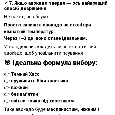
✔
7. Якщо авокадо тверде — ось найкращий
спосіб дозрівання
Не пакет, не яблуко.
Просто залиште авокадо на столі при
кімнатній температурі.
Через 1–3 дні воно стане ідеальним.
У холодильник кладуть лише вже стиглий
авокадо, щоб уповільнити псування
🎯
Ідеальна формула вибору:
👉
Темний Хасс
👉
пружинить біля хвостика
👉
важкий
👉
без вм’ятин
👉
світла точка під хвостиком
Таке авокадо буде
маслянистим, ніжним і