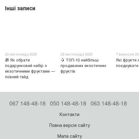
Інші записи
23 листопада 2025
23 листопада 2025
7 вересня 20
🎁 Як обрати
🥭 ТОП-10 найбільш
Які фрукти
подарунковий набір з
продаваних екзотичних
поєднувати
екзотичними фруктами —
фруктів
повний гайд
067 148-48-18
050 148-48-18
063 148-48-18
Контакти
Повна версія сайту
Мапа сайту