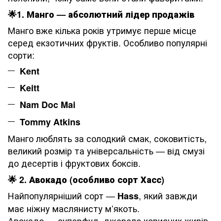
🌟
1. Манго — абсолютний лідер продажів
Манго вже кілька років утримує перше місце
серед екзотичних фруктів. Особливо популярні
сорти:
Kent
Keitt
Nam Doc Mai
Tommy Atkins
Манго люблять за солодкий смак, соковитість,
великий розмір та універсальність — від смузі
до десертів і фруктових боксів.
🌟
2. Авокадо (особливо сорт Хасс)
Найпопулярніший сорт —
, який завжди
Hass
має ніжну маслянисту м’якоть.
Авокадо — суперфуд, джерело корисних жирів,