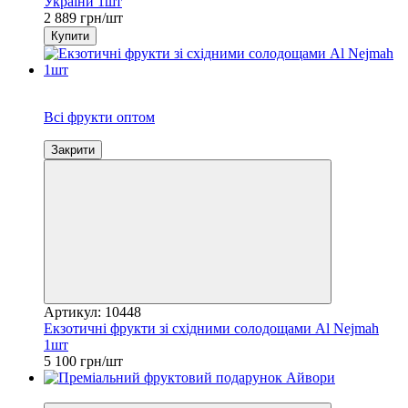
України 1шт
2 889 грн/шт
Купити
New
Всі фрукти оптом
Закрити
Артикул: 10448
Екзотичні фрукти зі східними солодощами Al Nejmah
1шт
5 100 грн/шт
Хіт