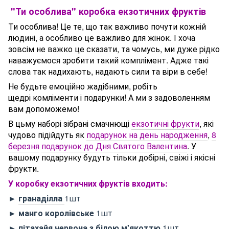
"Ти особлива" коробка екзотичних фруктів
Ти особлива! Це те, що так важливо почути кожній
людині, а особливо це важливо для жінок. І хоча
зовсім не важко це сказати, та чомусь, ми дуже рідко
наважуємося зробити такий комплімент. Адже такі
слова так надихають, надають сили та віри в себе!
Не будьте емоційно жадібними, робіть
щедрі комліменти і подарунки! А ми з задоволенням
вам допоможемо!
В цьму наборі зібрані смачнющі
екзотичні фрукти
, які
чудово підійдуть як
подарунок на день народження
,
8
березня
подарунок до Дня Святого Валентина
. У
вашому подарунку будуть тільки добірні, свіжі і якісні
фрукти.
У коробку екзотичних фруктів входить:
►
гранаділла
1шт
►
манго королівське
1шт
►
пітахайя червона з білою м'якоттю
1шт