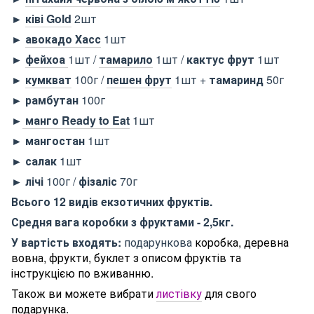
►
ківі Gold
2шт
►
авокадо Хасс
1шт
►
фейхоа
1шт /
тамарило
1шт /
кактус фрут
1шт
►
кумкват
100г /
пешен фрут
1шт +
тамаринд
50г
► рамбутан
100г
►
манго Ready to Eat
1шт
► мангостан
1шт
► салак
1шт
► лічі
100г /
фізаліс
70г
Всього 12 видів екзотичних фруктів.
Средня вага коробки з фруктами - 2,5кг.
У вартість входять:
подарункова
коробка, деревна
вовна, фрукти, буклет з описом фруктів та
інструкцією по вживанню.
Також ви можете вибрати
листівку
для свого
подарунка.