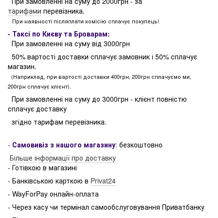
При замовленні на суму до 2000грн - за
тарифами
перевізника.
При наявності післяплати комісію сплачує покупець!
- Таксі по Києву та Броварам:
При замовленні на суму від 3000грн
50% вартості доставки сплачує замовник і 50% сплачує
магазин.
(Наприклад, при вартості доставки 400грн, 200грн сплачуємо ми,
200грн сплачує клієнт).
При замовленні на суму до 3000грн - клієнт повністю
сплачує доставку
згідно тарифам перевізника.
-
Самовивіз з нашого магазину
:
безкоштовно
Більше інформації про доставку
- Готівкою в магазині
- Банківською карткою в
Privat24
- WayForPay онлайн-оплата
- Через касу чи термінал самообслуговування Приватбанку