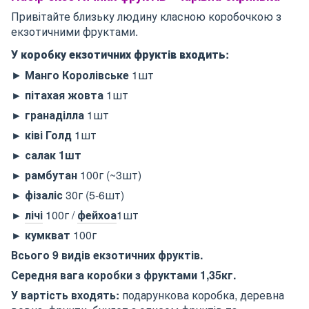
Привітайте близьку людину класною коробочкою з
екзотичними фруктами.
У коробку екзотичних фруктів входить:
►
Манго
Королівське
1шт
► пітахая жовта
1шт
► гранаділла
1шт
►
ківі Голд
1шт
► салак 1шт
► рамбутан
100г (~3шт)
►
фізаліс
30г (5-6шт)
►
лічі
100г /
фейхоа
1шт
► кумкват
100г
Всього 9 видів екзотичних фруктів.
Середня вага коробки з фруктами 1,35кг.
У вартість входять:
подарункова коробка, деревна