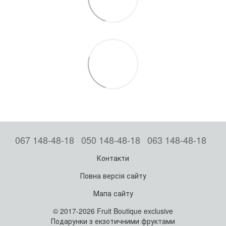
067 148-48-18
050 148-48-18
063 148-48-18
Контакти
Повна версія сайту
Мапа сайту
© 2017-2026 Fruit Boutique exclusive
Подарунки з екзотичними фруктами