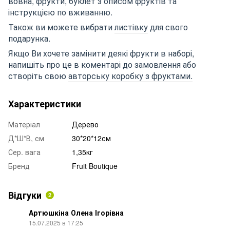
вовна, фрукти, буклет з описом фруктів та
інструкцією по вживанню.
Також ви можете вибрати
листівку
для свого
подарунка.
Якщо Ви хочете замінити деякі фрукти в наборі,
напишіть про це в коментарі до замовлення або
створіть свою
авторську коробку з фруктами.
Характеристики
Матеріал
Дерево
Д*Ш*В, см
30*20*12см
Сер. вага
1,35кг
Бренд
Fruit Boutique
Відгуки
2
Артюшкіна Олена Ігорівна
15.07.2025 в 17:25