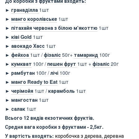
До коробки з фруктами входить:
►
гранаділла
1шт
►
манго королівське
1шт
►
пітахайя червона з білою м'якоттю
1шт
►
ківі Gold
1шт
►
авокадо Хасс
1шт
►
фейхоа
1шт /
фізаліс
50г+
тамаринд
100г
►
кумкват
100г /
пешен фрут
1шт +
фізаліс
20г
► рамбутан
100г /
лічі
100г
►
манго Ready to Eat
1шт
►
черімойя
1шт /
карамболь
1шт
► мангостан
1шт
► салак
1шт
Всього 12 видів екзотичних фруктів.
Средня вага коробки з фруктами - 2,5кг.
У вартість входять:
коробочка з дерева, деревна