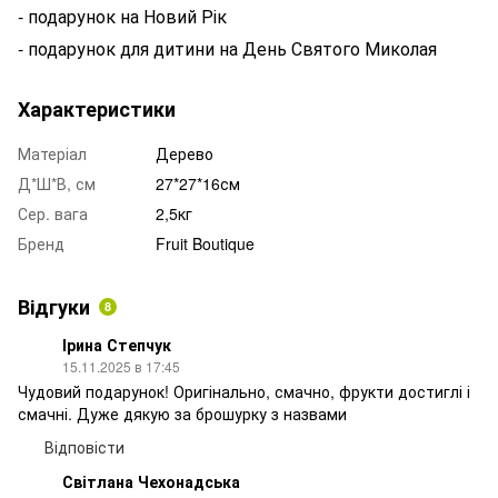
- подарунок на Новий Рік
- подарунок для дитини на День Святого Миколая
Характеристики
Матеріал
Дерево
Д*Ш*В, см
27*27*16см
Сер. вага
2,5кг
Бренд
Fruit Boutique
Відгуки
8
Ірина Степчук
15.11.2025 в 17:45
Чудовий подарунок! Оригінально, смачно, фрукти достиглі і
смачні. Дуже дякую за брошурку з назвами
Відповісти
Світлана Чехонадська