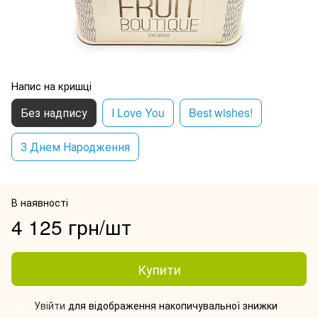
Напис на кришці
Без надпису
I Love You
Best wishes!
З Днем Народження
В наявності
4 125 грн/шт
Купити
Увійти
для відображення накопичувальної знижки
%