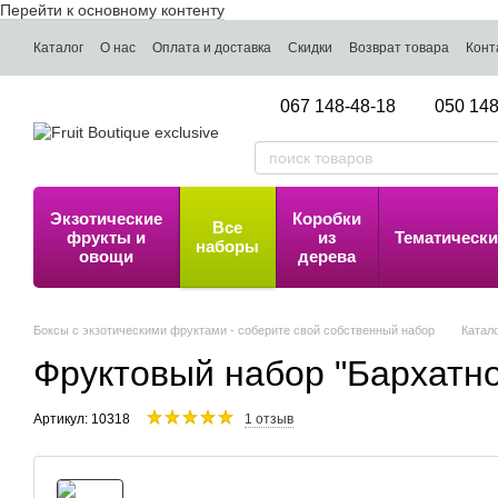
Перейти к основному контенту
Каталог
О нас
Оплата и доставка
Скидки
Возврат товара
Конт
067 148-48-18
050 148
Экзотические
Коробки
Все
фрукты и
из
Тематически
наборы
овощи
дерева
Боксы с экзотическими фруктами - соберите свой собственный набор
Катал
Фруктовый набор "Бархатно
Артикул: 10318
1 отзыв