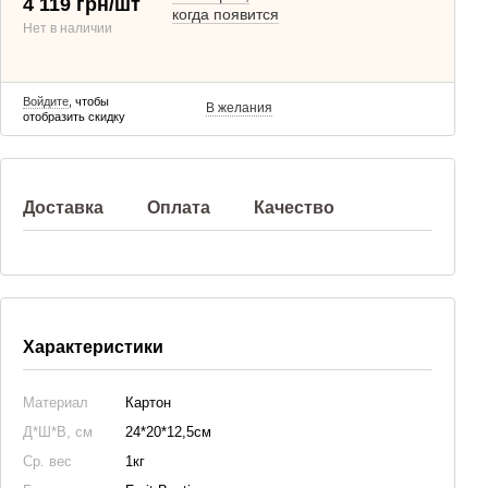
4 119 грн/шт
когда появится
Нет в наличии
Войдите
, чтобы
В желания
отобразить скидку
Доставка
Оплата
Качество
Характеристики
Материал
Картон
Д*Ш*В, см
24*20*12,5см
Ср. вес
1кг