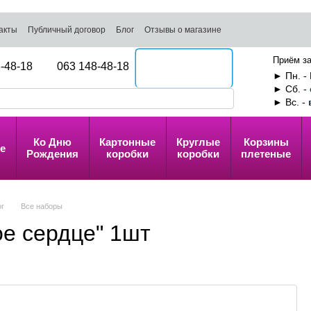
акты
Публичный договор
Блог
Отзывы о магазине
Приём за
-48-18
063 148-48-18
Перезвоните мне
► Пн. - 
► Сб. -
► Вс. -
Ко Дню
Картонные
Круглые
Корзины
е
Рождения
коробки
коробки
плетеные
ог
Все наборы
е сердце" 1шт