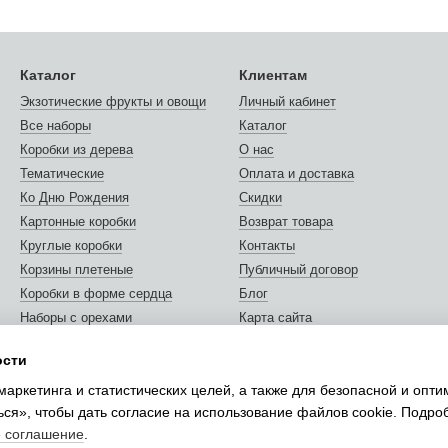
Каталог
Клиентам
Экзотические фрукты и овощи
Личный кабинет
Все наборы
Каталог
Коробки из дерева
О нас
Тематические
Оплата и доставка
Ко Дню Рождения
Скидки
Картонные коробки
Возврат товара
Круглые коробки
Контакты
Корзины плетеные
Публичный договор
Коробки в форме сердца
Блог
Наборы с орехами
Карта сайта
Орехи и сухофрукты
Отзывы о магазине
ости
Открытки и сертификаты
Мы в соцсетях
маркетинга и статистических целей, а также для безопасной и опт
Упаковка подарков
ься», чтобы дать согласие на использование файлов cookie. Подр
е соглашение
.