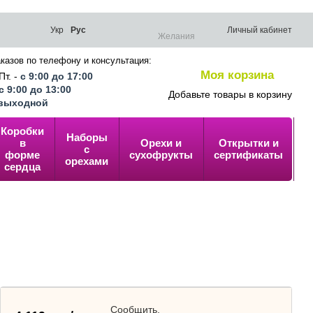
Укр
Рус
Личный кабинет
Желания
казов по телефону и консультация:
Моя корзина
Пт. -
с 9:00 до 17:00
0
с 9:00 до 13:00
Добавьте товары в корзину
выходной
Коробки
Наборы
в
Орехи и
Открытки и
У
с
форме
сухофрукты
сертификаты
п
орехами
сердца
Сообщить,