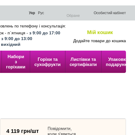
Укр
Рус
Особистий кабінет
Обране
овлень по телефону і консультація:
Мій кошик
к - п`ятниця -
з 9:00 до 17:00
0
-
з 9:00 до 13:00
Додайте товари до кошика
-
вихідний
Набори
Горіхи та
Листівки та
Упаковка
з
сухофрукти
сертифікати
подарунків
горіхами
Повідомити,
4 119 грн/шт
коли з'явиться