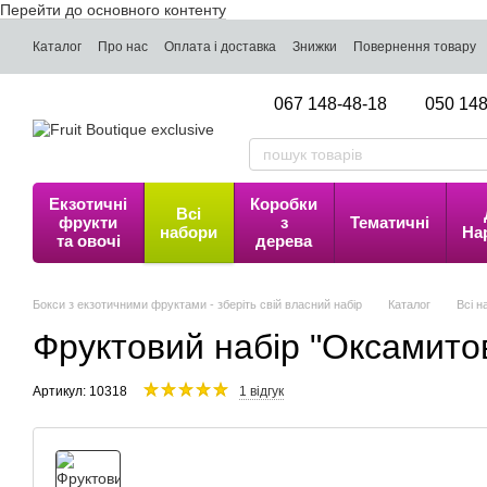
Перейти до основного контенту
Каталог
Про нас
Оплата і доставка
Знижки
Повернення товару
067 148-48-18
050 148
Екзотичні
Коробки
Всі
фрукти
з
Тематичні
набори
На
та овочі
дерева
Бокси з екзотичними фруктами - зберіть свій власний набір
Каталог
Всі н
Фруктовий набір "Оксамито
Артикул: 10318
1 відгук