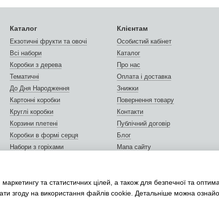
Каталог
Клієнтам
Екзотичні фрукти та овочі
Особистий кабінет
Всі набори
Каталог
Коробки з дерева
Про нас
Тематичні
Оплата і доставка
До Дня Народження
Знижки
Картонні коробки
Повернення товару
Круглі коробки
Контакти
Корзини плетені
Публічний договір
Коробки в формі серця
Блог
Набори з горіхами
Мапа сайту
Горіхи та сухофрукти
Відгуки про магазин
Листівки та сертифікати
Ми в соцмережах
 маркетингу та статистичних цілей, а також для безпечної та оптим
Упаковка подарунків
дати згоду на використання файлів cookie. Детальніше можна ознай