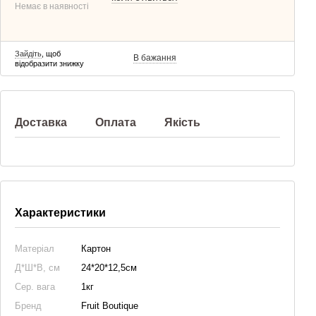
Немає в наявності
Зайдіть
, щоб
В бажання
відобразити знижку
Доставка
Оплата
Якість
Характеристики
Матеріал
Картон
Д*Ш*В, см
24*20*12,5см
Сер. вага
1кг
Бренд
Fruit Boutique