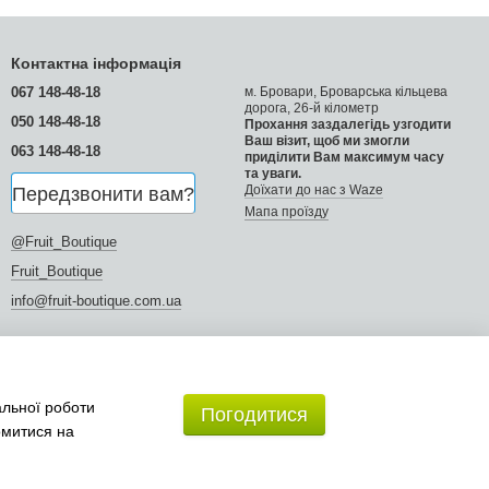
Контактна інформація
067 148-48-18
м. Бровари, Броварська кільцева
дорога, 26-й кілометр
050 148-48-18
Прохання заздалегідь узгодити
Ваш візит, щоб ми змогли
063 148-48-18
приділити Вам максимум часу
та уваги.
Доїхати до нас з Waze
Передзвонити вам?
Мапа проїзду
@Fruit_Boutique
Fruit_Boutique
info@fruit-boutique.com.ua
альної роботи
Погодитися
омитися на