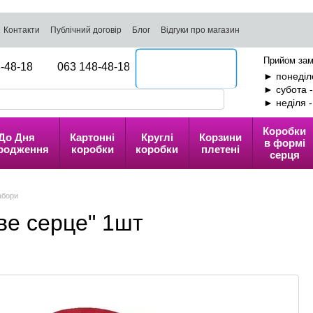
Контакти
Публічний договір
Блог
Відгуки про магазин
Прийом зам
-48-18
063 148-48-18
Передзвоніть мені
► понеділо
► субота 
► неділя 
Коробки
До Дня
Картонні
Круглі
Корзини
в формі
родження
коробки
коробки
плетені
серця
абори
ве серце" 1шт