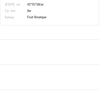
Д*Ш*В, см
41*31*18см
Ср. вес
6кг
Бренд
Fruit Boutique