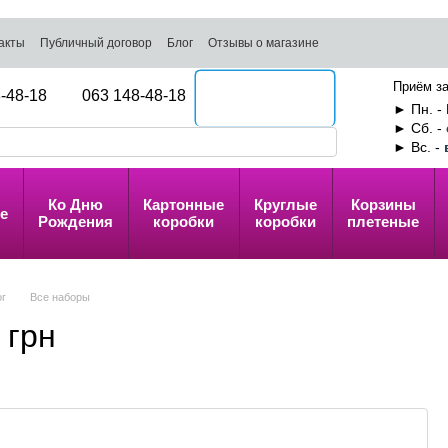
акты
Публичный договор
Блог
Отзывы о магазине
Приём за
-48-18
063 148-48-18
Перезвоните мне
► Пн. - 
► Сб. -
► Вс. -
Ко Дню
Картонные
Круглые
Корзины
е
Рождения
коробки
коробки
плетеные
ог
Все наборы
 грн