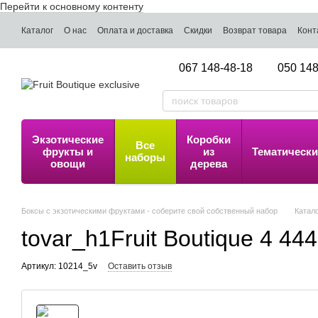
Перейти к основному контенту
Каталог
О нас
Оплата и доставка
Скидки
Возврат товара
Конт
067 148-48-18
050 148
Экзотические
Коробки
Все
фрукты и
из
Тематически
наборы
овощи
дерева
Боксы с экзотическими фруктами - соберите свой собственный набор
Катал
tovar_h1Fruit Boutique 4 444
Артикул: 10214_5v
Оставить отзыв