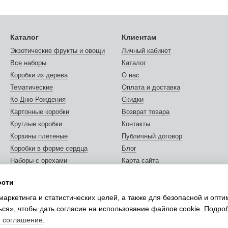
Каталог
Клиентам
Экзотические фрукты и овощи
Личный кабинет
Все наборы
Каталог
Коробки из дерева
О нас
Тематические
Оплата и доставка
Ко Дню Рождения
Скидки
Картонные коробки
Возврат товара
Круглые коробки
Контакты
Корзины плетеные
Публичный договор
Коробки в форме сердца
Блог
Наборы с орехами
Карта сайта
Орехи и сухофрукты
Отзывы о магазине
ости
Открытки и сертификаты
Мы в соцсетях
маркетинга и статистических целей, а также для безопасной и опт
Упаковка подарков
ься», чтобы дать согласие на использование файлов cookie. Подр
е соглашение
.