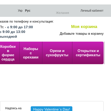
Укр
Рус
Личный кабинет
Желания
казов по телефону и консультация:
Моя корзина
Пт. -
с 9:00 до 17:00
0
с 9:00 до 13:00
Добавьте товары в корзину
выходной
Коробки
Наборы
в
Орехи и
Открытки и
У
с
форме
сухофрукты
сертификаты
п
орехами
сердца
Надпись на
Happy Valentine`s Day!