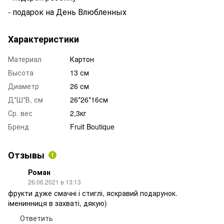
- подарок на День Влюбленных
Характеристики
Материал
Картон
Высота
13 см
Диаметр
26 см
Д*Ш*В, см
26*26*16см
Ср. вес
2,3кг
Бренд
Fruit Boutique
Отзывы
1
Роман
26.06.2021 в 13:13
фрукти дуже смачні і стиглі, яскравий подарунок.
іменинниця в захваті, дякую)
Ответить