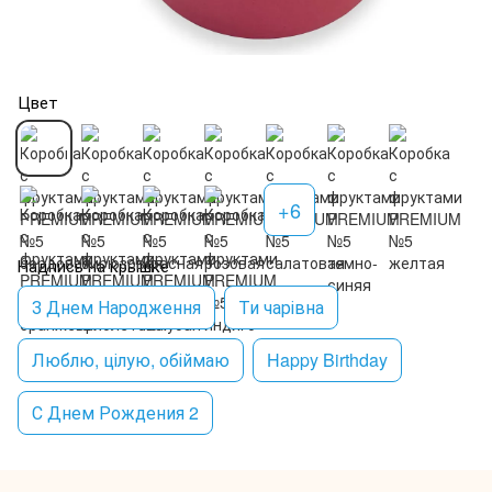
Цвет
+6
Надпись на крышке
З Днем Народження
Ти чарівна
Люблю, цілую, обіймаю
Happy Birthday
С Днем Рождения 2