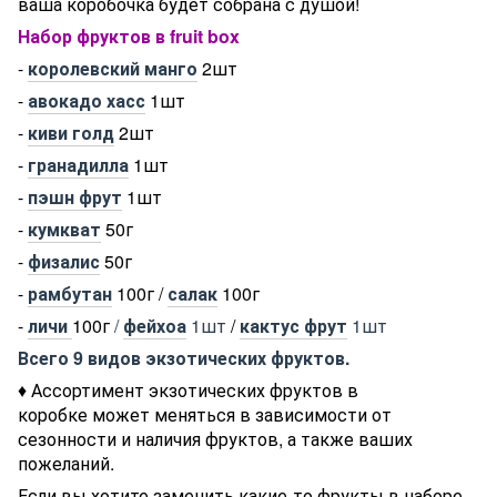
ваша коробочка будет собрана с душой!
Набор фруктов в fruit box
-
королевский манго
2шт
-
авокадо хасс
1шт
-
киви голд
2шт
-
гранадилла
1шт
-
пэшн фрут
1шт
-
кумкват
50г
-
физалис
50г
-
рамбутан
100г /
салак
100г
-
личи
100г
/
фейхоа
1шт
/
кактус фрут
1шт
Всего 9 видов экзотических фруктов.
♦ Ассортимент экзотических фруктов в
коробке может меняться в зависимости от
сезонности и наличия фруктов, а также ваших
пожеланий.
Если вы хотите заменить какие-то фрукты в наборе,