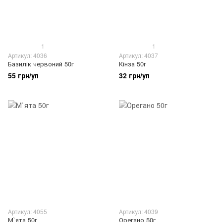
1
1
Артикул: 4036
Артикул: 4037
Базилік червоний 50г
Кінза 50г
55 грн/уп
32 грн/уп
Артикул: 4055
Артикул: 4039
М`ята 50г
Орегано 50г