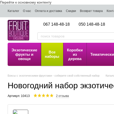
Перейти к основному контенту
Каталог
О нас
Оплата и доставка
Скидки
Возврат товара
Конт
067 148-48-18
050 148-48-18
Экзотические
Коробки
Все
фрукты и
из
Тематически
наборы
овощи
дерева
Боксы с экзотическими фруктами - соберите свой собственный набор
Катал
Новогодний набор экзотиче
Артикул: 10413
2 отзыва