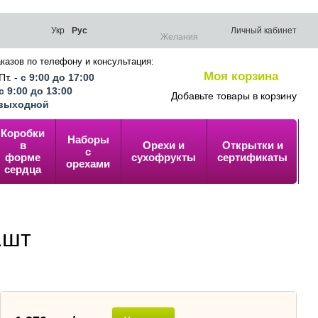
Укр
Рус
Личный кабинет
Желания
казов по телефону и консультация:
Моя корзина
Пт. -
с 9:00 до 17:00
0
с 9:00 до 13:00
Добавьте товары в корзину
выходной
Коробки
Наборы
в
Орехи и
Открытки и
У
с
форме
сухофрукты
сертификаты
п
орехами
сердца
1шт