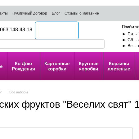
акты
Публичный договор
Блог
Отзывы о магазине
Приём за
063 148-48-18
Перезвоните мне
► Пн. - 
► Сб. -
► Вс. -
Ко Дню
Картонные
Круглые
Корзины
е
Рождения
коробки
коробки
плетеные
ог
Все наборы
ских фруктов "Веселих свят" 