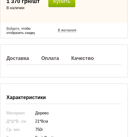
1 370 грн/шт
Купить
В наличии
Войдите
, чтобы
В желания
отобразить скидку
Доставка
Оплата
Качество
Характеристики
Материал
Дерево
Д*Ш*В, см
21*8см
Ср. вес
750г