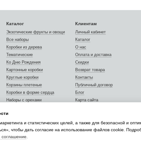
Каталог
Клиентам
Экзотические фрукты и овощи
Личный кабинет
Все наборы
Каталог
Коробки из дерева
О нас
Тематические
Оплата и доставка
Ко Дню Рождения
Скидки
Картонные коробки
Возврат товара
Круглые коробки
Контакты
Корзины плетеные
Публичный договор
Коробки в форме сердца
Блог
Наборы с орехами
Карта сайта
Орехи и сухофрукты
Отзывы о магазине
ости
Открытки и сертификаты
Мы в соцсетях
маркетинга и статистических целей, а также для безопасной и опт
Упаковка подарков
ься», чтобы дать согласие на использование файлов cookie. Подр
е соглашение
.