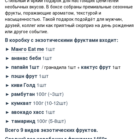
Стильный и яркий подарок для настоящих ценителей
необычных вкусов. В боксе собраны премиальные сезонные
фрукты, поражающие ароматом, текстурой и
насыщенностью. Такой подарок подойдёт для мужчин,
друзей, коллег или как приятный сюрприз на день рождения
или другое событие.
В коробку с экзотическими фруктами входит:
►
Манго
Eat me
1шт
► ананас беби
1шт
►
папайя
1шт
кактус фрут
/ гранадила 1шт +
1шт
► пэшн ​​фрут
1шт
► киви Голд
1шт
► рамбутан
100г (~3шт)
► кумкват
100г (10-12шт)
► авокадо хасс
1шт
► тамаринд
100г (5-8шт)
Всего 9 видов экзотических фруктов.
Средний вес коробочки з фруктами 1450г.