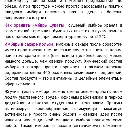
заряжает уставший мозг и помогает продержаться до
обеда. А при простуде можно просто рассасывать ломтик
сладкого имбиря несколько раз в день - болезнь
непременно отступит.
Как хранить имбирь цукаты:
сушеный имбирь хранят в
герметичной таре или в бумажных пакетах, в сухом темном
прохладном месте, при температуре не выше +22 °C.
Имбирь в сахаре польза:
имбирь в сахаре после обработки
имеет практически все полезные качества свежего корня,
при этом хранить его (без потери целебной силы) можно
намного дольше, чем свежий продукт. Химический состав
имбиря в сахаре просто поражает: в жгучем корешке
содержится около 400 различных химических соединений.
Состав продукта – это и витамины, и целебные элементы, и
эфирные масла.
Жгучие цукаты имбиря можно смело рекомендовать всем
людям умственного труда - офисным работникам в период
дедлайнов и отчетов, студентам и школьникам. Продукт
активизирует кровообращение, стимулирует мозговую
активность и просто очень бодрит – свежие идеи после
чашечки чая с долькой сладкого имбиря появятся сами
собой. Также имбирь в сахаре активизирует обменные