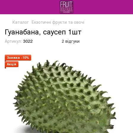
Каталог
Екзотичні фрукти та овочі
Гуанабана, саусеп 1шт
Артикул:
3022
2 відгуки
Знижка −10%
Акція