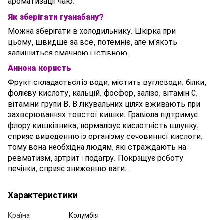
ароматизації чаю.
Як зберігати гуанабану?
Можна зберігати в холодильнику. Шкірка при
цьому, швидше за все, потемніє, але м'якоть
залишиться смачною і їстівною.
Аннона користь
Фрукт складається із води, містить вуглеводи, білки,
фолієву кислоту, кальцій, фосфор, залізо, вітамін С,
вітаміни групи В. В лікувальних цілях вживають при
захворюваннях товстої кишки. Гравіола підтримує
флору кишківника, нормалізує кислотність шлунку,
сприяє виведенню із організму сечовинної кислоти,
тому вона необхідна людям, які страждають на
ревматизм, артрит і подагру. Покращує роботу
печінки, сприяє зниженню ваги.
Характеристики
Країна
Колумбія