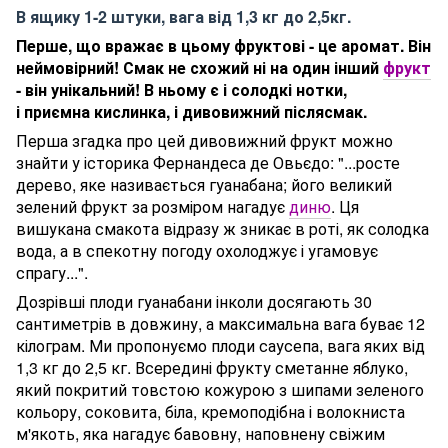
В ящику 1-2 штуки, вага від 1,3 кг до 2,5кг.
Перше, що вражає в цьому фруктові - це аромат. Він
неймовірний! Смак не схожий ні на один інший
фрукт
- він унікальний! В ньому є і солодкі нотки,
і приємна кислинка, і дивовижний післясмак.
Перша згадка про цей дивовижний фрукт можно
знайти у історика Фернандеса де Овьєдо: "...росте
дерево, яке називається гуанабана; його великий
зелений фрукт за розміром нагадує
диню
. Ця
вишукана смакота відразу ж зникає в роті, як солодка
вода, а в спекотну погоду охолоджує і угамовує
спрагу...".
Дозрівші плоди гуанабани інколи досягають 30
сантиметрів в довжину, а максимальна вага буває 12
кілограм. Ми пропонуємо плоди саусепа, вага яких від
1,3 кг до 2,5 кг. Всередині фрукту сметанне яблуко,
який покритий товстою кожурою з шипами зеленого
кольору, соковита, біла, кремоподібна і волокниста
м'якоть, яка нагадує бавовну, наповнену свіжим