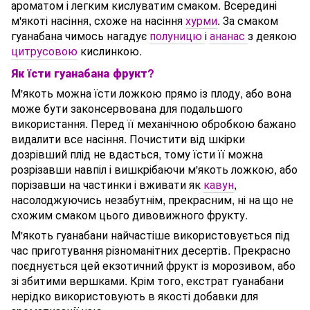
ароматом і легким кислуватим смаком. Всередині
м'якоті насіння, схоже на насіння
хурми
. За смаком
гуанабана чимось нагадує
полуницю
і
ананас
з деякою
цитрусовою
кислинкою.
Як їсти гуанабана фрукт?
М'якоть можна їсти ложкою прямо із плоду, або вона
може бути законсервована для подальшого
використання. Перед її механічною обробкою бажано
видалити все насіння. Почистити від шкірки
дозрівший плід не вдасться, тому їсти її можна
розрізавши навпіл і вишкрібаючи м'якоть ложкою, або
порізавши на частинки і вживати як
кавун
,
насолоджуючись незабутнім, прекрасним, ні на що не
схожим смаком цього дивовижного фрукту.
М'якоть гуанабани найчастіше використовується під
час приготування різноманітних десертів. Прекрасно
поєднується цей екзотичний фрукт із морозивом, або
зі збитими вершками. Крім того, екстрат гуанабани
нерідко використовують в якості добавки для