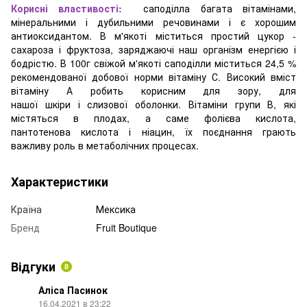
Корисні властивості:
саподілла багата вітамінами,
мінеральними і дубильними речовинами і є хорошим
антиоксидантом. В м'якоті міститься простий цукор -
сахароза і фруктоза, заряджаючі наш організм енергією і
бодрістю. В 100г свіжой м'якоті саподілли міститься 24,5 %
рекомендованої добової норми вітаміну С. Високий вміст
вітаміну А робить корисним для зору, для
нашої шкіри і слизової оболонки. Вітаміни групи В, які
містяться в плодах, а саме фолієва кислота,
пантотенова кислота і ніацин, їх поєднання грають
важливу роль в метаболічних процесах.
Характеристики
Країна
Мексика
Бренд
Fruit Boutique
Відгуки
8
Аліса Пасинок
16.04.2021 в 23:22