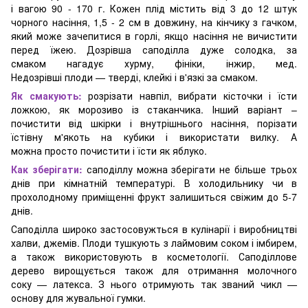
і вагою 90 - 170 г. Кожен плід містить від 3 до 12 штук
чорного насіння, 1,5 - 2 см в довжину, на кінчику з гачком,
який може зачепитися в горлі, якщо насіння не вичистити
перед їжею. Дозрівша саподілла дуже солодка, за
смаком нагадує хурму, фініки, інжир, мед.
Недозрівші плоди — тверді, клейкі і в'язкі за смаком.
Як смакують:
розрізати навпіл, вибрати кісточки і їсти
ложкою, як морозиво із стаканчика. Інший варіант –
почистити від шкірки і внутрішнього насіння, порізати
їстівну м'якоть на кубики і використати вилку. А
можна просто почистити і їсти як яблуко.
Как зберігати:
саподіллу можна зберігати не більше трьох
днів при кімнатній температурі. В холодильнику чи в
прохолодному приміщенні фрукт залишиться свіжим до 5-7
днів.
Саподілла широко застосовужться в кулінарії і виробництві
халви, джемів. Плоди тушкують з лаймовим соком і імбирем,
а також використовують в косметології. Саподіллове
дерево вирощується також для отримання молочного
соку — латекса. З нього отримують так званий чикл —
основу для жувальної гумки.