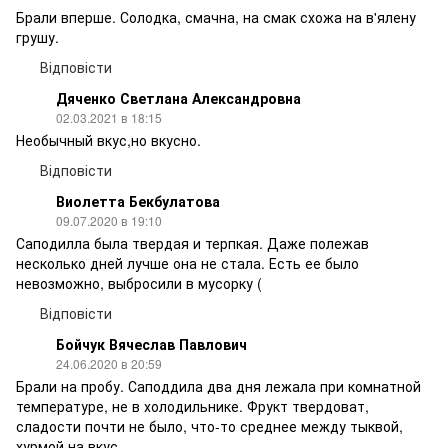
Брали вперше. Солодка, смачна, на смак схожа на в'ялену
грушу.
Відповісти
Дяченко Светлана Александровна
02.03.2021 в 18:15
Необычный вкус,но вкусно.
Відповісти
Виолетта Бекбулатова
09.07.2020 в 19:10
Саподилла была твердая и терпкая. Даже полежав
несколько дней лучше она не стала. Есть ее было
невозможно, выбросили в мусорку (
Відповісти
Бойчук Вячеслав Павлович
24.06.2020 в 20:59
Брали на пробу. Саподдила два дня лежала при комнатной
температуре, не в холодильнике. Фрукт твердоват,
сладости почти не было, что-то среднее между тыквой,
хурмой на вкус.