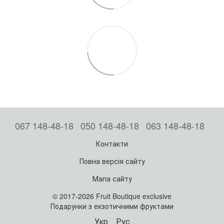
067 148-48-18
050 148-48-18
063 148-48-18
Контакти
Повна версія сайту
Мапа сайту
© 2017-2026 Fruit Boutique exclusive
Подарунки з екзотичними фруктами
Укр
Рус