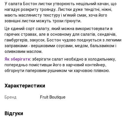
У салата Бостон листки утворюють нещільний качан, що
нагадує розкриту троянду. Листки дуже тендітні, ніжні,
мають маслянисту текстуру і м'який смак, хоча його
зовнішні листки можуть трохи гіркнути.
Це єдиний сорт салату, який можна використовувати в
гарячих стравах, але в основному для салатів, сендвічів,
гамбургерів, закусок. Бостон чудово поєднується з легкими
заправками - вершковими соусами, медом, бальзаміком і
оливковим маслом.
Як зберігати
: зберігати салат необхідно в холодильнику,
попередньо помістивши його в харчовий контейнер,
обгорнути паперовим рушником чи харчовою плівкою.
Характеристики
Бренд
Fruit Boutique
Відгуки