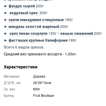
►
фундук сырой
200г
►
кедровый орех
200г
►
орехи макадамия очищенные
180г
►
миндаль золотой жареный
200г
►
орех пекан скорлупе
150г /
кешью смажений
200г
►
фисташки крупные Калифорния
180г
Всего 6 видов орехов.
Средний вес орехового ассорти - 1,03кг.
Характеристики
Материал
Дерево
Д*Ш*В, см
26*26*16см
Ср. вес
850г
Бренд
Fruit Boutique