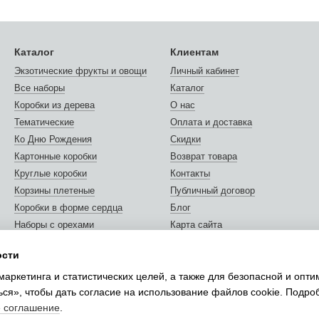
Каталог
Клиентам
Экзотические фрукты и овощи
Личный кабинет
Все наборы
Каталог
Коробки из дерева
О нас
Тематические
Оплата и доставка
Ко Дню Рождения
Скидки
Картонные коробки
Возврат товара
Круглые коробки
Контакты
Корзины плетеные
Публичный договор
Коробки в форме сердца
Блог
Наборы с орехами
Карта сайта
Орехи и сухофрукты
Отзывы о магазине
ости
Открытки и сертификаты
Мы в соцсетях
маркетинга и статистических целей, а также для безопасной и опт
Упаковка подарков
ься», чтобы дать согласие на использование файлов cookie. Подр
е соглашение
.