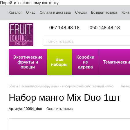
Перейти к основному контенту
Каталог
О нас
Оплата и доставка
Скидки
Возврат товара
Конт
067 148-48-18
050 148-48-18
Экзотические
Коробки
Все
фрукты и
из
Тематически
наборы
овощи
дерева
Боксы с экзотическими фруктами - соберите свой собственный набор
Катал
Набор манго Mix Duo 1шт
Артикул: 10064_duo
Оставить отзыв