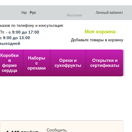
Укр
Рус
Личный кабинет
Желания
казов по телефону и консультация:
Моя корзина
Пт. -
с 9:00 до 17:00
0
с 9:00 до 13:00
Добавьте товары в корзину
выходной
Коробки
Наборы
в
Орехи и
Открытки и
У
с
форме
сухофрукты
сертификаты
п
орехами
сердца
Сообщить,