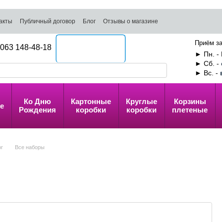
акты
Публичный договор
Блог
Отзывы о магазине
Приём за
063 148-48-18
Перезвоните мне
► Пн. - 
► Сб. -
► Вс. -
Ко Дню
Картонные
Круглые
Корзины
е
Рождения
коробки
коробки
плетеные
ог
Все наборы