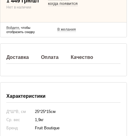
1 449 грн/шт
когда появится
Нет в наличии
Войдите
, чтобы
В желания
отобразить скидку
Доставка
Оплата
Качество
Характеристики
Д*Ш*В, см
25*25*15см
Ср. вес
1,9кг
Бренд
Fruit Boutique