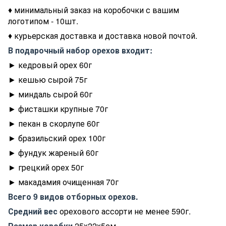
♦ минимальный заказ на коробочки с вашим
логотипом - 10шт.
♦ курьерская доставка и доставка новой почтой.
В подарочный набор орехов входит:
► кедровый орех 60г
► кешью сырой 75г
► миндаль сырой 60г
► фисташки крупные 70г
► пекан в скорлупе 60г
► бразильский орех 100г
► фундук жареный 60г
► грецкий орех 50г
► макадамия очищенная 70г
Всего 9 видов отборных орехов.
Средний вес
орехового ассорти не менее 590г.
Размер коробки
25x22x5см