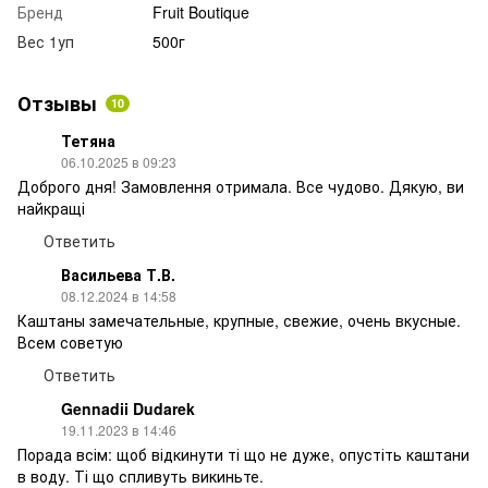
Бренд
Fruit Boutique
Вес 1уп
500г
Отзывы
10
Тетяна
06.10.2025 в 09:23
Доброго дня! Замовлення отримала. Все чудово. Дякую, ви
найкращі
Ответить
Васильева Т.В.
08.12.2024 в 14:58
Каштаны замечательные, крупные, свежие, очень вкусные.
Всем советую
Ответить
Gennadii Dudarek
19.11.2023 в 14:46
Порада всім: щоб відкинути ті що не дуже, опустіть каштани
в воду. Ті що спливуть викиньте.