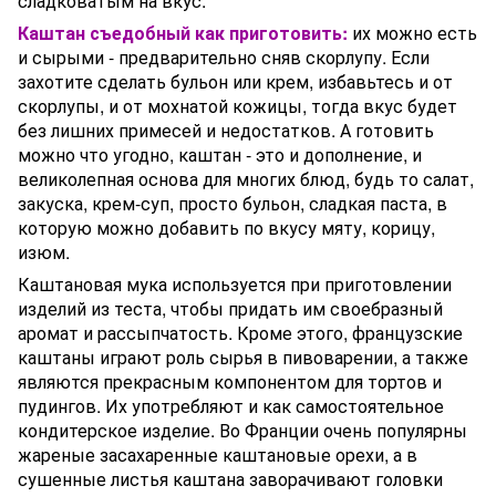
сладковатым на вкус.
Каштан съедобный как приготовить:
их можно есть
и сырыми - предварительно сняв скорлупу. Если
захотите сделать бульон или крем, избавьтесь и от
скорлупы, и от мохнатой кожицы, тогда вкус будет
без лишних примесей и недостатков. А готовить
можно что угодно, каштан - это и дополнение, и
великолепная основа для многих блюд, будь то салат,
закуска, крем-суп, просто бульон, сладкая паста, в
которую можно добавить по вкусу мяту, корицу,
изюм.
Каштановая мука используется при приготовлении
изделий из теста, чтобы придать им своебразный
аромат и рассыпчатость. Кроме этого, французские
каштаны играют роль сырья в пивоварении, а также
являются прекрасным компонентом для тортов и
пудингов. Их употребляют и как самостоятельное
кондитерское изделие. Во Франции очень популярны
жареные засахаренные каштановые орехи, а в
сушенные листья каштана заворачивают головки