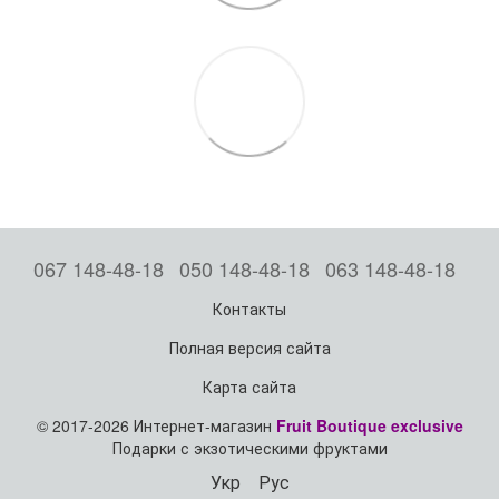
067 148-48-18
050 148-48-18
063 148-48-18
Контакты
Полная версия сайта
Карта сайта
© 2017-2026 Интернет-магазин
Fruit Boutique exclusive
Подарки с экзотическими фруктами
Укр
Рус