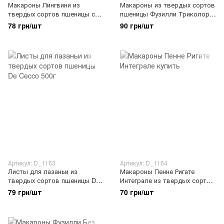
Макароны Лингвини из
Макароны из твердых сортов
твердых сортов пшеницы со
пшеницы Фузилли Триколор
шпинатом De Cecco 500г
De Cecco 500г
78 грн/шт
90 грн/шт
Артикул: D_1163
Артикул: D_1164
Листы для лазаньи из
Макароны Пенне Ригате
твердых сортов пшеницы De
Интеграле из твердых сортов
Cecco 500г
пшеницы De Cecco 500г
79 грн/шт
70 грн/шт