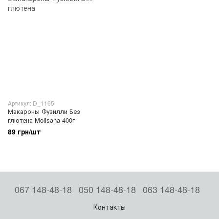
Артикул: D_1165
Макароны Фузилли Без
глютена Molisana 400г
89 грн/шт
067 148-48-18
050 148-48-18
063 148-48-18
Контакты