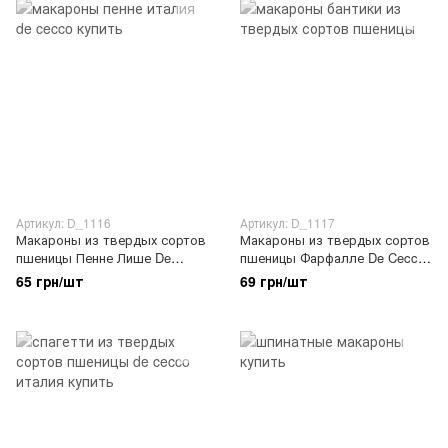
Артикул: D_1116
Артикул: D_1117
Макароны из твердых сортов
Макароны из твердых сортов
пшеницы Пенне Лише De
пшеницы Фарфалле De Cecco
Cecco 500г
500г
65 грн/шт
69 грн/шт