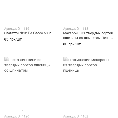
Артикул: D_1119
Артикул: D_1118
Спагетти №12 De Cecco 500г
Макароны из твердых сортов
пшеницы со шпинатом Пенне
65 грн/шт
Ригате De Cecco 500г
80 грн/шт
1
Артикул: D_1120
Артикул: D_1162