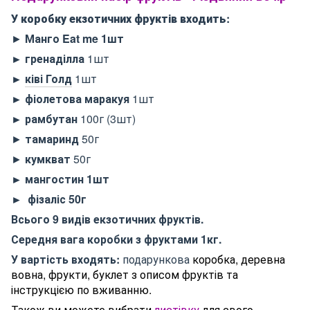
У коробку екзотичних фруктів входить:
►
Манго Eat me 1шт
► гренаділла
1шт
►
ківі Голд
1шт
► фіолетова маракуя
1шт
► рамбутан
100г (3шт)
►
тамаринд
50г
►
кумкват
50г
► мангостин 1шт
► фізаліс 50г
Всього 9 видів екзотичних фруктів.
Середня вага коробки з фруктами 1кг.
У вартість входять:
подарункова
коробка, деревна
вовна, фрукти, буклет з описом фруктів та
інструкцією по вживанню.
Також ви можете вибрати
листівку
для свого