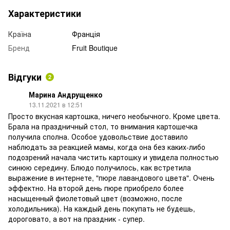
Характеристики
Країна
Франція
Бренд
Fruit Boutique
Відгуки
2
Марина Андрущенко
13.11.2021 в 12:51
Просто вкусная картошка, ничего необычного. Кроме цвета.
Брала на праздничный стол, то внимания картошечка
получила сполна. Особое удовольствие доставило
наблюдать за реакцией мамы, когда она без каких-либо
подозрений начала чистить картошку и увидела полностью
синюю середину. Блюдо получилось, как встретила
выражение в интернете, "пюре лавандового цвета". Очень
эффектно. На второй день пюре приобрело более
насыщенный фиолетовый цвет (возможно, после
холодильника). На каждый день покупать не будешь,
дороговато, а вот на праздник - супер.