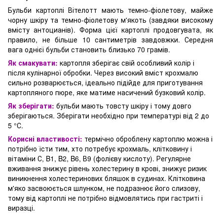
Бульби картоплі Вітелотт мають темно-фіолетову, майже
чорну шкіру та темно-фіолетову м'якоть (завдяки високому
вмісту антоцианів). Форма цієї картоплі продовгувата, як
правило, не більше 10 сантиметрів завдовжки. Середня
вага однієї бульби становить близько 70 грамів.
Як смакувати:
картопля зберігає свій особливий колір і
після кулінарної обробки. Через високий вміст крохмалю
сильно розварюється, ідеально підійде для приготування
картопляного пюре, яке матиме насичений бузковий колір.
Як зберігати:
бульби мають товсту шкіру і тому довго
зберігаються. Зберігати необхідно при температурі від 2 до
5 °С.
Корисні властивості:
термічно оброблену картоплю можна і
потрібно їсти тим, хто потребує крохмаль, клітковину і
вітаміни С, B1, B2, B6, В9 (фолієву кислоту). Регулярне
вживання знижує рівень холестерину в крові, знижує ризик
виникнення холестеринових бляшок в судинах. Клітковина
м'яко засвоюється шлунком, не подразнює його слизову,
тому від картоплі не потрібно відмовлятись при гастриті і
виразці.