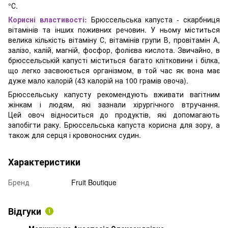
°С.
Корисні властивості:
Брюссельська капуста - скарбниця
вітамінів та інших поживних речовин. У ньому міститься
велика кількість вітаміну С, вітамінів групи В, провітамін А,
залізо, калій, магній, фосфор, фолієва кислота. Звичайно, в
брюссельській капусті міститься багато клітковини і білка,
що легко засвоюється організмом, в той час як вона має
дуже мало калорій (43 калорій на 100 грамів овоча).
Брюссельську капусту рекомендують вживати вагітним
жінкам і людям, які зазнали хірургічного втручання.
Цей овоч відноситься до продуктів, які допомагають
запобігти раку. Брюссельська капуста корисна для зору, а
також для серця і кровоносних судин.
Характеристики
Бренд
Fruit Boutique
Відгуки
1