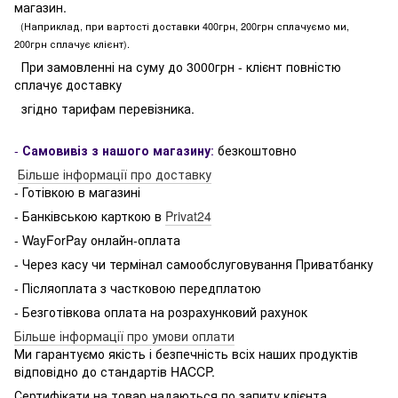
магазин.
(Наприклад, при вартості доставки 400грн, 200грн сплачуємо ми,
200грн сплачує клієнт).
При замовленні на суму до 3000грн - клієнт повністю
сплачує доставку
згідно тарифам перевізника.
-
Самовивіз з нашого магазину
:
безкоштовно
Більше інформації про доставку
- Готівкою в магазині
- Банківською карткою в
Privat24
- WayForPay онлайн-оплата
- Через касу чи термінал самообслуговування Приватбанку
- Післяоплата з частковою передплатою
- Безготівкова оплата на розрахунковий рахунок
Більше інформації про умови оплати
Ми гарантуємо якість і безпечність всіх наших продуктів
відповідно до стандартів HACCP.
Сертифікати на товар надаються по запиту клієнта.