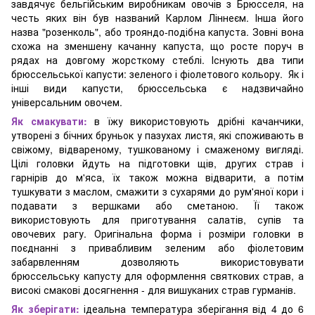
завдячує бельгійським виробникам овочів з Брюсселя, на
честь яких він був названий Карлом Ліннеєм. Інша його
назва "розенколь", або трояндо-подібна капуста. Зовні вона
схожа на зменшену качанну капуста, що росте поруч в
рядах на довгому жорсткому стеблі. Існують два типи
брюссельської капусти: зеленого і фіолетового кольору. Як і
інші види капусти, брюссельська є надзвичайно
універсальним овочем.
Як смакувати:
в їжу використовують дрібні качанчики,
утворені з бічних бруньок у пазухах листя, які споживають в
свіжому, відвареному, тушкованому і смаженому вигляді.
Цілі головки йдуть на підготовки щів, других страв і
гарнірів до м'яса, їх також можна відварити, а потім
тушкувати з маслом, смажити з сухарями до рум'яної кори і
подавати з вершками або сметаною. Її також
використовують для приготування салатів, супів та
овочевих рагу. Оригінальна форма і розміри головки в
поєднанні з привабливим зеленим або фіолетовим
забарвленням дозволяють використовувати
брюссельську капусту для оформлення святкових страв, а
високі смакові досягнення - для вишуканих страв гурманів.
Як зберігати:
ідеальна температура зберігання від 4 до 6