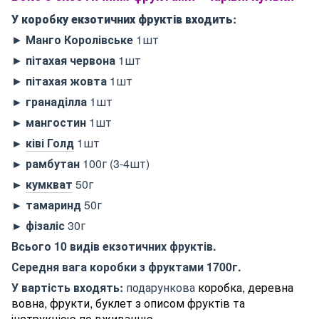
У коробку екзотичних фруктів входить:
►
Манго
Королівське
1шт
►
пітахая червона
1шт
►
пітахая жовта
1шт
► гранаділла
1шт
► мангостин
1шт
►
ківі Голд
1шт
► рамбутан
100г (3-4шт)
►
кумкват
50г
► тамаринд
50г
► фізаліс
30г
Всього 10 видів екзотичних фруктів.
Середня вага коробки з фруктами 1700г.
У вартість входять:
подарункова
коробка, деревна
вовна, фрукти, буклет з описом фруктів та
інструкцією по вживанню.