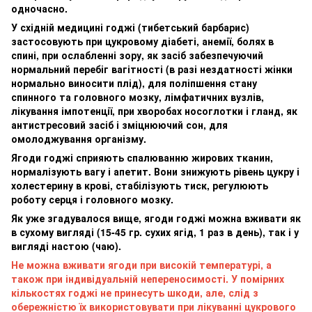
одночасно.
У східній медицині годжі (тибетський барбарис)
застосовують при цукровому діабеті, анемії, болях в
спині, при ослабленні зору, як засіб забезпечуючий
нормальний перебіг вагітності (в разі нездатності жінки
нормально виносити плід), для поліпшення стану
спинного та головного мозку, лімфатичних вузлів,
лікування імпотенції, при хворобах носоглотки і гланд, як
антистресовий засіб і зміцнюючий сон, для
омолоджування організму.
Ягоди годжі сприяють спалюванню жирових тканин,
нормалізують вагу і апетит. Вони знижують рівень цукру і
холестерину в крові, стабілізують тиск, регулюють
роботу серця і головного мозку.
Як уже згадувалося вище, ягоди годжі можна вживати як
в сухому вигляді (15-45 гр. сухих ягід, 1 раз в день), так і у
вигляді настою (чаю).
Не можна вживати ягоди при високій температурі, а
також при індивідуальній непереносимості. У помірних
кількостях годжі не принесуть шкоди, але, слід з
обережністю їх використовувати при лікуванні цукрового