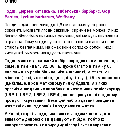
Опис
Годжі, Дереза китайська, Тибетський барбарис, Goji
Berries, Lycium barbarum, Wolfberry
Плоди годжі - невеликі, до 1,5 см в довжину, червоні,
соковиті. Вживати ягоди свіжими, сирими не можна! У них
багато біологічно активних речовин, які можуть викликати
отруєння. Тому ягоди сушать в тіні, а після сушіння вони
стають безпечними. На смак вони солодко-солоні, іноді
кислуваті, чимось нагадують пасльони.
Годжі мають унікальний набір природних компонентів, а
саме: вітаміни В1, В2, B6 і Е, дуже багато вітаміну С,
заліза - в 15 разів більше, ніж в шпинаті, містять 21
мінерал (такі, як залізо, цинк, йод і т. д.), 18 амінокислот
(це більше, ніж в матковому пилку бджіл), 8 з яких
організм людини не виробляє, 4 незамінних полісахариду
(LBP-1, LBP-2, LBP-3, LBP-4), які не присутні ні в одному
продукті харчування. Весь цей набір здатний зміцнити
життєві сили, здоров'я і продовжити життя.
У Китаї, годжі-ягоди, вважають ягодами щастя, що
знімають депресію і підвищують лібідо, тобто їх
використовують як природну віагру і антидепресант