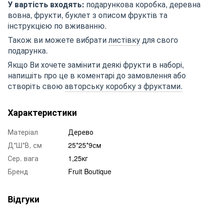
У вартість входять:
подарункова коробка, деревна
вовна, фрукти, буклет з описом фруктів та
інструкцією по вживанню.
Також ви можете вибрати
листівку
для свого
подарунка.
Якщо Ви хочете замінити деякі фрукти в наборі,
напишіть про це в коментарі до замовлення або
створіть свою
авторську коробку з фруктами.
Характеристики
Матеріал
Дерево
Д*Ш*В, см
25*25*9см
Сер. вага
1,25кг
Бренд
Fruit Boutique
Відгуки