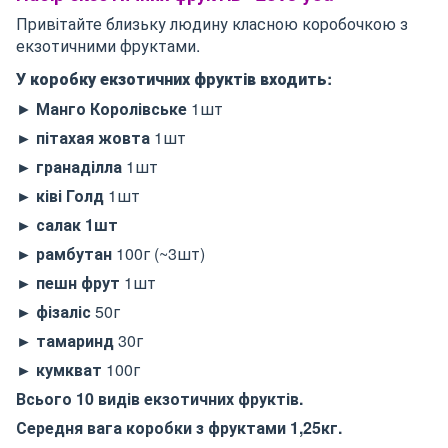
Привітайте близьку людину класною коробочкою з
екзотичними фруктами.
У коробку екзотичних фруктів входить:
►
Манго
Королівське
1шт
► пітахая жовта
1шт
► гранаділла
1шт
► ківі Голд
1шт
► салак 1шт
► рамбутан
100г (~3шт)
► пешн фрут
1шт
► фізаліс
50г
► тамаринд
30г
► кумкват
100г
Всього 10 видів екзотичних фруктів.
Середня вага коробки з фруктами 1,25кг.