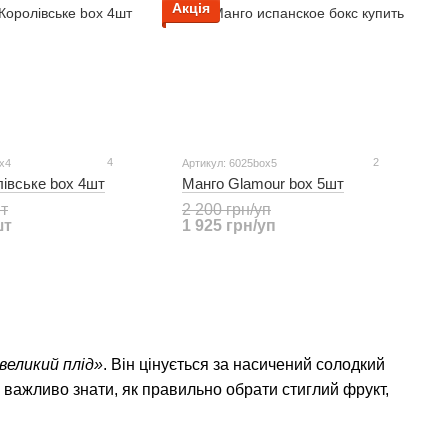
Акція
4
2
x4
Артикул: 6025box5
івське box 4шт
Манго Glamour box 5шт
шт
2 200 грн/уп
шт
1 925 грн/уп
великий плід»
. Він цінується за насичений солодкий
, важливо знати, як правильно обрати стиглий фрукт,