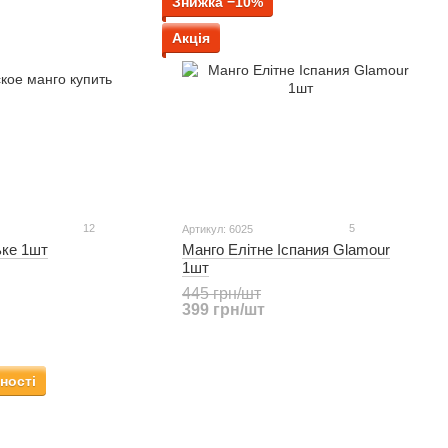
Знижка −10%
Акція
12
5
Артикул: 6025
ьке 1шт
Манго Елітне Іспания Glamour
1шт
445 грн/шт
399 грн/шт
ності