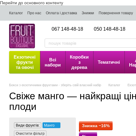
Перейти до основного контенту
Каталог
Про нас
Оплата і доставка
Знижки
Повернення товару
067 148-48-18
050 148-48-18
Екзотичні
Коробки
Всі
фрукти
з
Тематичні
набори
На
та овочі
дерева
Бокси з екзотичними фруктами - зберіть свій власний набір
Каталог
Екзот
Свіже манго — найкращі цін
плоди
Види фруктів:
Манго
Знижка −16%
Очистити фільтр