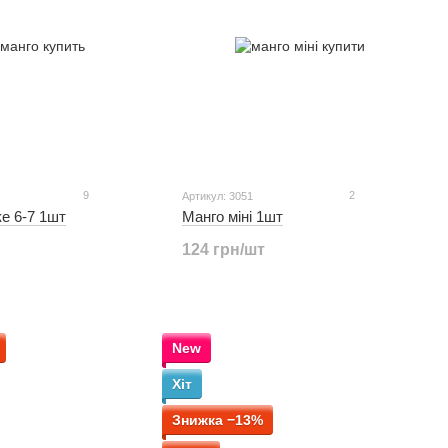
9
2
Артикул: 3051
е 6-7 1шт
Манго міні 1шт
124 грн/шт
New
Хіт
Знижка −13%