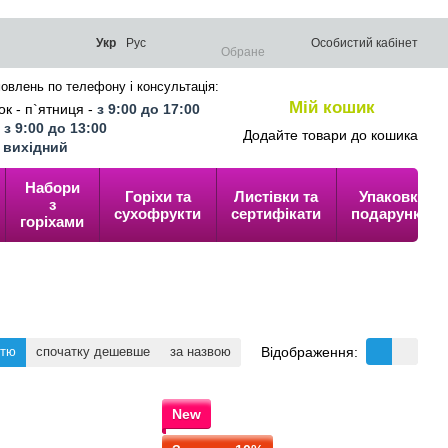
Укр
Рус
Особистий кабінет
Обране
овлень по телефону і консультація:
Мій кошик
к - п`ятниця -
з 9:00 до 17:00
0
-
з 9:00 до 13:00
Додайте товари до кошика
-
вихідний
Набори
Горіхи та
Листівки та
Упаковка
з
сухофрукти
сертифікати
подарунків
горіхами
Відображення:
стю
спочатку дешевше
за назвою
New