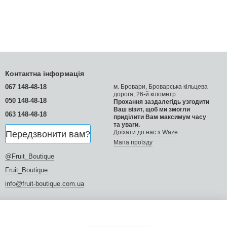
Контактна інформація
067 148-48-18
м. Бровари, Броварська кільцева
дорога, 26-й кілометр
050 148-48-18
Прохання заздалегідь узгодити
Ваш візит, щоб ми змогли
063 148-48-18
приділити Вам максимум часу
і манго зазвичай мають менше м’якоті.
та уваги.
Доїхати до нас з Waze
Передзвонити вам?
Мапа проїзду
сика.
@Fruit_Boutique
Fruit_Boutique
info@fruit-boutique.com.ua
. Перестиглий манго швидко псується, особливо у