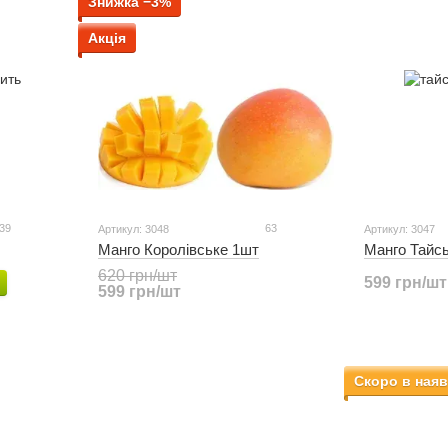
Знижка −3%
Акція
39
63
Артикул: 3048
Артикул: 3047
Манго Королівське 1шт
Манго Тайс
620 грн/шт
599 грн/шт
599 грн/шт
Скоро в наяв