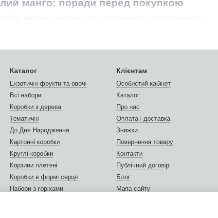
глий манго: поради перед покупкою
нлайн
, зверніть увагу на кілька ключових ознак стиглості:
адку, блискучу поверхню і легку пружність при натисканні.
 — ознака незрілості (виняток — сорт Атальфа).
Каталог
Клієнтам
Екзотичні фрукти та овочі
Особистий кабінет
азник стиглості, але він має бути насиченим.
Всі набори
Каталог
Коробки з дерева
Про нас
 овальні, схожі на м’яч для американського футболу. Пласк
Тематичні
Оплата і доставка
До Дня Народження
Знижки
Картонні коробки
Повернення товару
характерний фруктовий аромат із легкими нотами хвої й пер
Круглі коробки
Контакти
е — він недозрілий.
Корзини плетені
Публічний договір
Коробки в формі серця
Блог
ить про псування.
Набори з горіхами
Мапа сайту
Горіхи та сухофрукти
Відгуки про магазин
 на 1–3 дні в паперовому пакеті при кімнатній температурі
Листівки та сертифікати