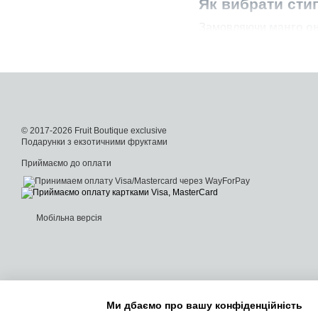
Як вибрати сти
Замовляючи
манго о
1. Шкірка
Стиглий плід має гл
Зморшкувата шкірка
Колір не завжди пок
© 2017-2026 Fruit Boutique exclusive
Подарунки з екзотичними фруктами
2. Форма
Приймаємо до оплати
Найсоковитіші плоди —
3. Аромат
Стиглий манго має 
Мобільна версія
Якщо фрукт не пахн
Кислий запах свідч
Порада:
Ми дбаємо про вашу конфіденційність
Незрілий плід залиште