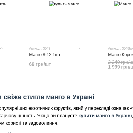
22
7
Артикул: 3049
Артикул: 3048bo
Манго 8-12 1шт
Манго Корол
2 240 грн/
69 грн/шт
1 999 грн/
 свіже стигле манго в Україні
опулярніших екзотичних фруктів, який у перекладі означає
«
 харчову цінність. Якщо ви плануєте
купити манго в Україні
м користі та задоволення.