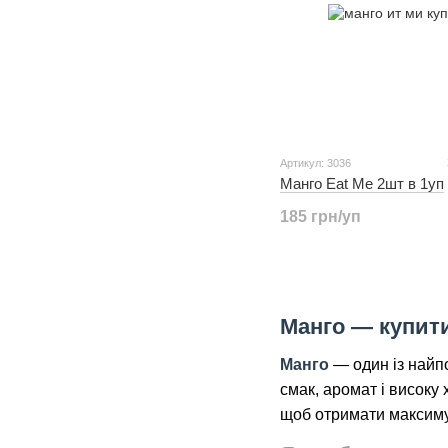
Артикул: 3036
Манго Eat Me 2шт в 1уп
185 грн/уп
Манго — купити
Манго
— один із найп
смак, аромат і високу
щоб отримати максиму