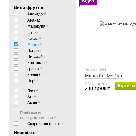
Відео
Види фруктів
Авокадо
6
Ананас
4
Маракуйя
4
Ківі
10
Кокос
4
Манго
12
Папайя
3
Питахайя
3
Картопля
1
Гранат
1
Артикул: 3096
Коріння
3
Манго Eat Me 1шт
Чері
1
250 грн/шт
Купити
210 грн/шт
New
2
Хіт
4
Акція
4
Приймаємо
передзамовлення
0
Скоро в наявності
2
Наявність