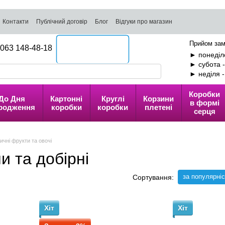
Контакти
Публічний договір
Блог
Відгуки про магазин
Прийом зам
063 148-48-18
Передзвоніть мені
► понеділо
► субота 
► неділя 
Коробки
До Дня
Картонні
Круглі
Корзини
в формі
родження
коробки
коробки
плетені
серця
ичні фрукти та овочі
и та добірні
за популярні
Сортування:
Хіт
Хіт