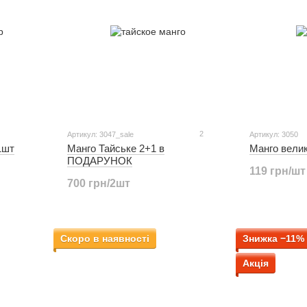
2
Артикул: 3047_sale
Артикул: 3050
Манго Тайське 2+1 в
Манго велик
1шт
ПОДАРУНОК
119 грн/шт
700 грн/2шт
Скоро в наявності
Знижка −11%
Акція