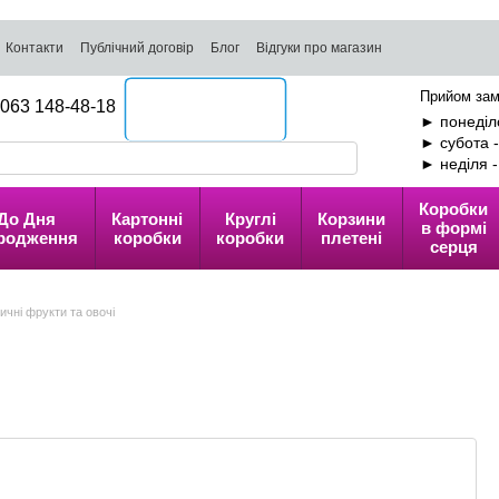
Контакти
Публічний договір
Блог
Відгуки про магазин
Прийом зам
063 148-48-18
Передзвоніть мені
► понеділо
► субота 
► неділя 
Коробки
До Дня
Картонні
Круглі
Корзини
в формі
родження
коробки
коробки
плетені
серця
ичні фрукти та овочі