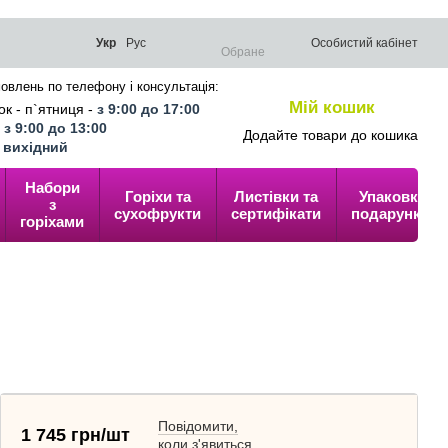
Укр
Рус
Особистий кабінет
Обране
овлень по телефону і консультація:
Мій кошик
к - п`ятниця -
з 9:00 до 17:00
0
-
з 9:00 до 13:00
Додайте товари до кошика
-
вихідний
Набори
Горіхи та
Листівки та
Упаковка
з
сухофрукти
сертифікати
подарунків
горіхами
Повідомити,
1 745 грн/шт
коли з'явиться