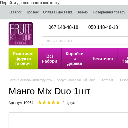
Перейти до основного контенту
Каталог
Про нас
Оплата і доставка
Знижки
Повернення товару
067 148-48-18
050 148-48-18
Екзотичні
Коробки
Всі
фрукти
з
Тематичні
набори
На
та овочі
дерева
Бокси з екзотичними фруктами - зберіть свій власний набір
Каталог
Екзот
Манго Mix Duo 1шт
Артикул: 10064
1 відгук