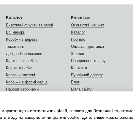
Каталог
Клієнтам
Екзотичні фрукти та овочі
Особистий кабінет
Всі набори
Каталог
Коробки з дерева
Про нас
Тематичні
Оплата і доставка
До Дня Народження
Знижки
Картонні коробки
Повернення товару
Круглі коробки
Контакти
Корзини плетені
Публічний договір
Коробки в формі серця
Блог
Набори з горіхами
Мапа сайту
Горіхи та сухофрукти
Відгуки про магазин
Листівки та сертифікати
Ми в соцмережах
 маркетингу та статистичних цілей, а також для безпечної та оптим
Упаковка подарунків
дати згоду на використання файлів cookie. Детальніше можна ознай