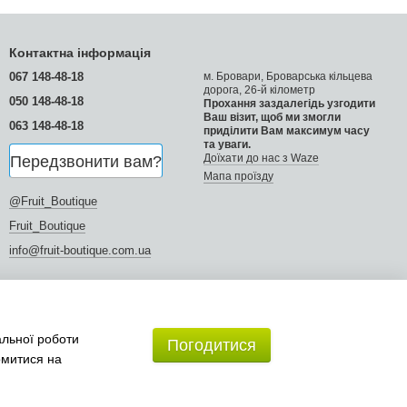
Контактна інформація
067 148-48-18
м. Бровари, Броварська кільцева
дорога, 26-й кілометр
050 148-48-18
Прохання заздалегідь узгодити
Ваш візит, щоб ми змогли
063 148-48-18
приділити Вам максимум часу
та уваги.
Доїхати до нас з Waze
Передзвонити вам?
Мапа проїзду
@Fruit_Boutique
Fruit_Boutique
info@fruit-boutique.com.ua
альної роботи
Погодитися
омитися на