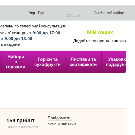
Укр
Рус
Особистий кабінет
Обране
овлень по телефону і консультація:
Мій кошик
к - п`ятниця -
з 9:00 до 17:00
0
-
з 9:00 до 13:00
Додайте товари до кошика
-
вихідний
Набори
Горіхи та
Листівки та
Упаковка
з
сухофрукти
сертифікати
подарунків
горіхами
Повідомити,
159 грн/шт
коли з'явиться
Немає в наявності