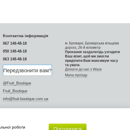
Контактна інформація
067 148-48-18
м. Бровари, Броварська кільцева
дорога, 26-й кілометр
050 148-48-18
Прохання заздалегідь узгодити
Ваш візит, щоб ми змогли
063 148-48-18
приділити Вам максимум часу
та уваги.
Доїхати до нас з Waze
Передзвонити вам?
Мапа проїзду
@Fruit_Boutique
Fruit_Boutique
info@fruit-boutique.com.ua
альної роботи
Погодитися