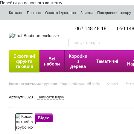
Перейти до основного контенту
Каталог
Про нас
Оплата і доставка
Знижки
Повернення товару
067 148-48-18
050 148
Екзотичні
Коробки
Всі
фрукти
з
Тематичні
набори
На
та овочі
дерева
Бокси з екзотичними фруктами - зберіть свій власний набір
Каталог
Екзот
Артикул: 6023
Написати відгук
Відео