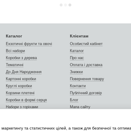
Каталог
Клієнтам
Екзотичні фрукти та овочі
Особистий кабінет
Всі набори
Каталог
Коробки з дерева
Про нас
Тематичні
Оплата і доставка
До Дня Народження
Знижки
Картонні коробки
Повернення товару
Круглі коробки
Контакти
Корзини плетені
Публічний договір
Коробки в формі серця
Блог
Набори з горіхами
Мапа сайту
Горіхи та сухофрукти
Відгуки про магазин
Листівки та сертифікати
Ми в соцмережах
 маркетингу та статистичних цілей, а також для безпечної та оптим
Упаковка подарунків