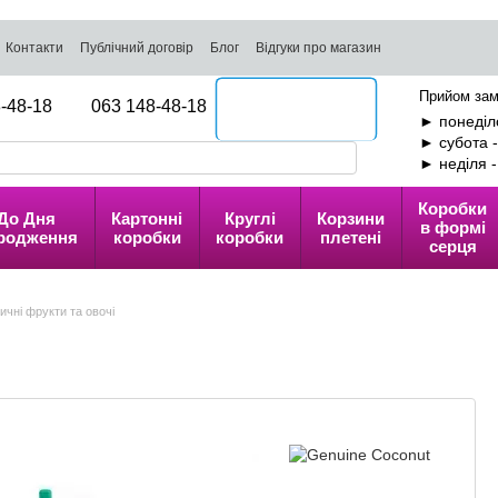
Контакти
Публічний договір
Блог
Відгуки про магазин
Прийом зам
-48-18
063 148-48-18
Передзвоніть мені
► понеділо
► субота 
► неділя 
Коробки
До Дня
Картонні
Круглі
Корзини
в формі
родження
коробки
коробки
плетені
серця
ичні фрукти та овочі