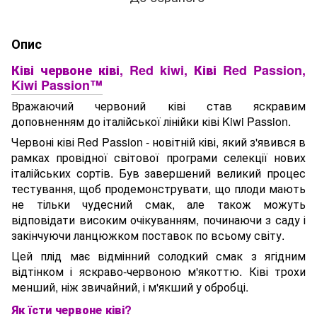
Опис
Ківі червоне ківі, Red kiwi, Ківі Red Passion,
Kiwi Passion™
Вражаючий червоний ківі став яскравим
доповненням до італійської лінійки ківі Kiwi Passion.
Червоні ківі Red Passion - новітній ківі, який з'явився в
рамках провідної світової програми селекції нових
італійських сортів. Був завершений великий процес
тестування, щоб продемонструвати, що плоди мають
не тільки чудесний смак, але також можуть
відповідати високим очікуванням, починаючи з саду і
закінчуючи ланцюжком поставок по всьому світу.
Цей плід має відмінний солодкий смак з ягідним
відтінком і яскраво-червоною м'якоттю. Ківі трохи
менший, ніж звичайний, і м'якший у обробці.
Як їсти червоне ківі?