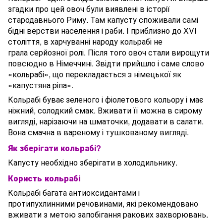
згадки про цей овоч були виявлені в історії
стародавнього Риму. Там капусту споживали самі
бідні верстви населення і раби. І приблизно до XVI
століття, в харчуванні народу кольрабі не
грала серйозної ролі. Після того овоч стали вирощути
повсюдно в Німеччині. Звідти прийшло і саме слово
«кольрабі», що перекладається з німецької як
«капустяна ріпа».
Кольрабі буває зеленого і фіолетового кольору і має
ніжний, солодкий смак. Вживати її можна в сирому
вигляді, нарізаючи на шматочки, додавати в салати.
Вона смачна в вареному і тушкованому вигляді.
Як зберігати кольрабі?
Капусту необхідно зберігати в холодильнику.
Користь кольрабі
Кольрабі багата антиоксидантами і
протипухлинними речовинами, які рекомендовано
вживати з метою запобігання ракових захворювань.