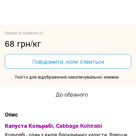
Немає в наявності
68 грн/кг
Повідомити, коли з'явиться
Увійти
для відображення накопичувальної знижки
%
До обраного
Опис
Капуста Кольрабі, Сabbage Kohlrabi
Кольрабі - один з видів білокачанної капусти. Вперше