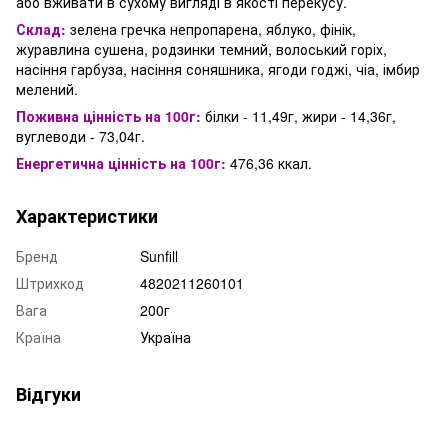
або вживати в сухому вигляді в якості перекусу.
Склад:
зелена гречка непропарена, яблуко, фінік,
журавлина сушена, родзинки темний, волоський горіх,
насіння гарбуза, насіння соняшника, ягоди годжі, чіа, імбир
мелений.
Поживна цінність на 100г:
білки - 11,49г, жири - 14,36г,
вуглеводи - 73,04г.
Енергетична цінність на 100г:
476,36 ккал.
Характеристики
Бренд
Sunfill
Штрихкод
4820211260101
Вага
200г
Країна
Україна
Відгуки