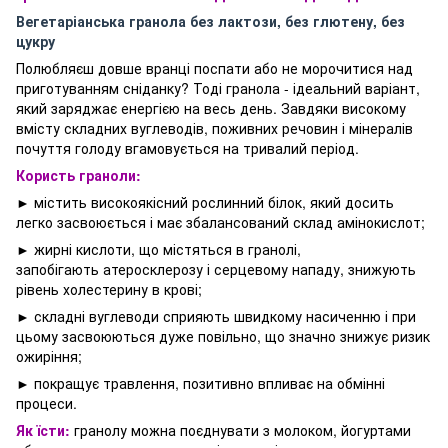
Вегетаріанська гранола без лактози, без глютену, без
цукру
Полюбляєш довше вранці поспати або не морочитися над
приготуванням сніданку? Тоді гранола - ідеальний варіант,
який заряджає енергією на весь день. Завдяки високому
вмісту складних вуглеводів, поживних речовин і мінералів
почуття голоду вгамовується на тривалий період.
Користь граноли:
► містить високоякісний рослинний білок, який досить
легко засвоюється і має збалансований склад амінокислот;
► жирні кислоти, що містяться в гранолі,
запобігають атеросклерозу і серцевому нападу, знижують
рівень холестерину в крові;
► складні вуглеводи сприяють швидкому насиченню і при
цьому засвоюються дуже повільно, що значно знижує ризик
ожиріння;
► покращує травлення, позитивно впливає на обмінні
процеси.
Як їсти:
гранолу можна поєднувати з молоком, йогуртами