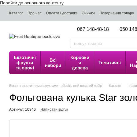
Перейти до основного контенту
Каталог
Про нас
Оплата і доставка
Знижки
Повернення товару
067 148-48-18
050 148
Екзотичні
Коробки
Всі
фрукти
з
Тематичні
набори
На
та овочі
дерева
Бокси з екзотичними фруктами - зберіть свій власний набір
Каталог
Іграш
Фольгована кулька Star зо
Артикул: 10346
Написати відгук