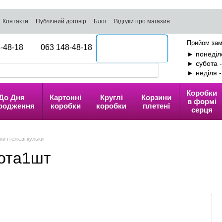
Контакти
Публічний договір
Блог
Відгуки про магазин
Прийом зам
-48-18
063 148-48-18
Передзвоніть мені
► понеділо
► субота 
► неділя 
Коробки
До Дня
Картонні
Круглі
Корзини
в формі
родження
коробки
коробки
плетені
серця
ки і гелієві кульки
лота1шт