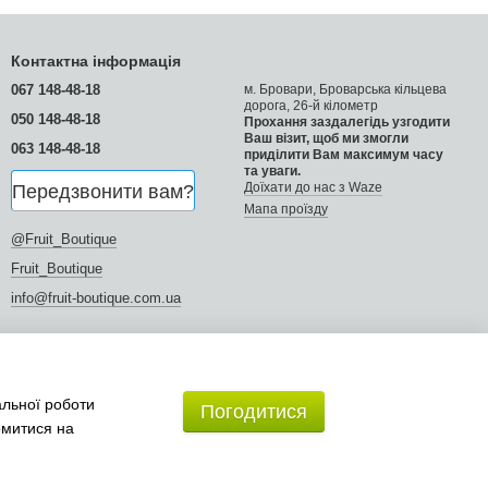
Контактна інформація
067 148-48-18
м. Бровари, Броварська кільцева
дорога, 26-й кілометр
050 148-48-18
Прохання заздалегідь узгодити
Ваш візит, щоб ми змогли
063 148-48-18
приділити Вам максимум часу
та уваги.
Доїхати до нас з Waze
Передзвонити вам?
Мапа проїзду
@Fruit_Boutique
Fruit_Boutique
info@fruit-boutique.com.ua
альної роботи
Погодитися
омитися на