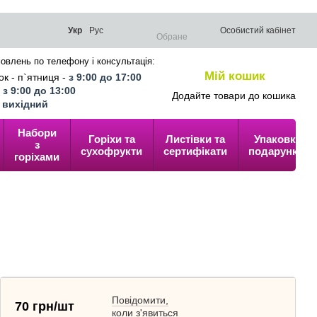
Укр
Рус
Особистий кабінет
Обране
овлень по телефону і консультація:
Мій кошик
к - п`ятниця -
з 9:00 до 17:00
0
-
з 9:00 до 13:00
Додайте товари до кошика
-
вихідний
Набори
Горіхи та
Листівки та
Упаковка
з
сухофрукти
сертифікати
подарунків
горіхами
Повідомити,
70 грн/шт
коли з'явиться