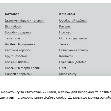
Каталог
Клієнтам
Екзотичні фрукти та овочі
Особистий кабінет
Всі набори
Каталог
Коробки з дерева
Про нас
Тематичні
Оплата і доставка
До Дня Народження
Знижки
Картонні коробки
Повернення товару
Круглі коробки
Контакти
Корзини плетені
Публічний договір
Коробки в формі серця
Блог
Набори з горіхами
Мапа сайту
Горіхи та сухофрукти
Відгуки про магазин
Листівки та сертифікати
Ми в соцмережах
 маркетингу та статистичних цілей, а також для безпечної та оптим
Упаковка подарунків
дати згоду на використання файлів cookie. Детальніше можна ознай