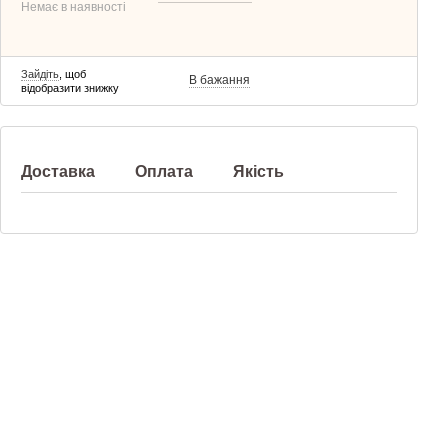
Немає в наявності
Зайдіть
, щоб
В бажання
відобразити знижку
Доставка
Оплата
Якість