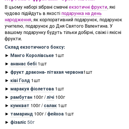
В цьому наборі зібрані смачні
екзотичні фрукти
, які
чудово підійдуть в якості
подарунка на день
народження
, як корпоративний подарунок, подарунок
учителю, подарунок до Дня Святого Валентина. У
вашому подарунку будуть тільки добірні, свіжі і якісні
фрукти.
Cклад екзотичного боксу:
►
Манго Королівське
1шт
►
ананас бебі
1шт
►
фрукт дракона- пітахая червона
1шт
►
ківі Голд
1шт
►
маракуя фіолетова
1шт
►
рамбутан
100г /
лічі
100г
►
кумкват
100г /
салак
1шт
►
тамаринд
100г /
фейхоа
1шт
►
фізаліс
50г