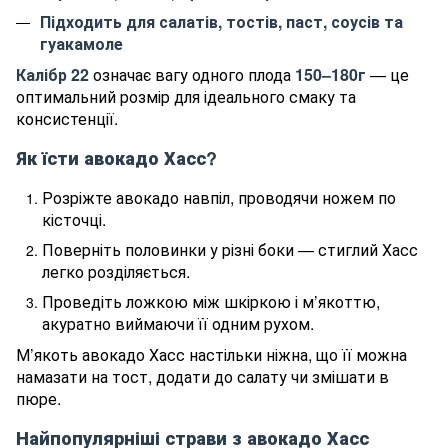
Підходить для салатів, тостів, паст, соусів та
гуакамоле
Калібр 22
означає вагу одного плода
150–180г
— це
оптимальний розмір для ідеального смаку та
консистенції.
Як їсти авокадо Хасс?
Розріжте авокадо навпіл, проводячи ножем по
кісточці.
Поверніть половинки у різні боки — стиглий Хасс
легко розділяється.
Проведіть ложкою між шкіркою і м’якоттю,
акуратно виймаючи її одним рухом.
М’якоть авокадо Хасс настільки ніжна, що її можна
намазати на тост, додати до салату чи змішати в
пюре.
Найпопулярніші страви з авокадо Хасс