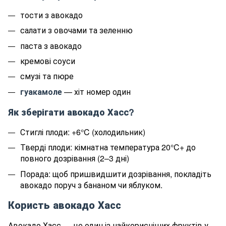
тости з авокадо
салати з овочами та зеленню
паста з авокадо
кремові соуси
смузі та пюре
гуакамоле
— хіт номер один
Як зберігати авокадо Хасс?
Стиглі плоди: +6°C (холодильник)
Тверді плоди: кімнатна температура 20°C+ до
повного дозрівання (2–3 дні)
Порада: щоб пришвидшити дозрівання, покладіть
авокадо поруч з бананом чи яблуком.
Користь авокадо Хасс
Авокадо Хасс — це один із найкорисніших фруктів у