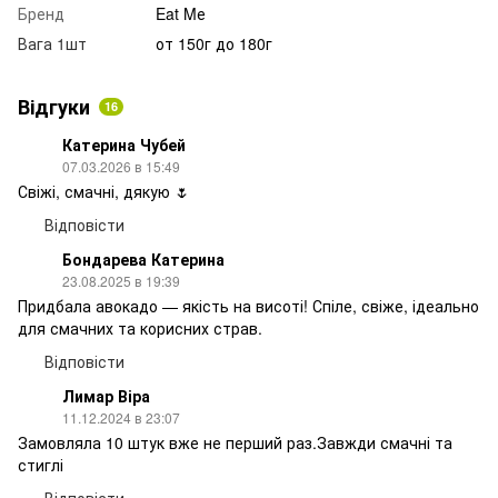
Бренд
Eat Mе
Вага 1шт
от 150г до 180г
Відгуки
16
Катерина Чубей
07.03.2026 в 15:49
Свіжі, смачні, дякую 🌷
Відповісти
Бондарева Катерина
23.08.2025 в 19:39
Придбала авокадо — якість на висоті! Спіле, свіже, ідеально
для смачних та корисних страв.
Відповісти
Лимар Віра
11.12.2024 в 23:07
Замовляла 10 штук вже не перший раз.Завжди смачні та
стиглі
Відповісти