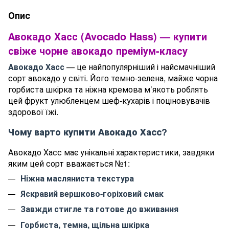
Опис
Авокадо Хасс (Avocado Hass) — купити
свіже чорне авокадо преміум-класу
Авокадо Хасс
— це найпопулярніший і найсмачніший
сорт авокадо у світі. Його темно-зелена, майже чорна
горбиста шкірка та ніжна кремова м’якоть роблять
цей фрукт улюбленцем шеф-кухарів і поціновувачів
здорової їжі.
Чому варто купити Авокадо Хасс?
Авокадо Хасс має унікальні характеристики, завдяки
яким цей сорт вважається №1:
Ніжна масляниста текстура
Яскравий вершково-горіховий смак
Завжди стигле та готове до вживання
Горбиста, темна, щільна шкірка