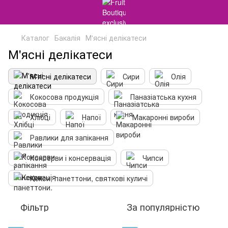
Каталог
Бакалія
М'ясні делікатеси
М'ясні делікатеси
М'ясні делікатеси
Сири
Олія
Кокосова продукція
Паназіатська кухня
Хлібці
Напої
Макаронні вироби
Равлики для запікання
Консерви і консервація
Чипси
Кекси, панеттони, святкові куличі
Фільтр
За популярністю