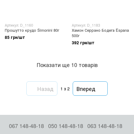
Артикул: D_1160
Артикул: D_1183
Прошутто крудо Simonini 80г
Хамон Серрано Бодега Espana
500г
85 грн/шт
392 грн/шт
Показати ще 10 товарів
Назад
Вперед
1
з 2
067 148-48-18
050 148-48-18
063 148-48-18