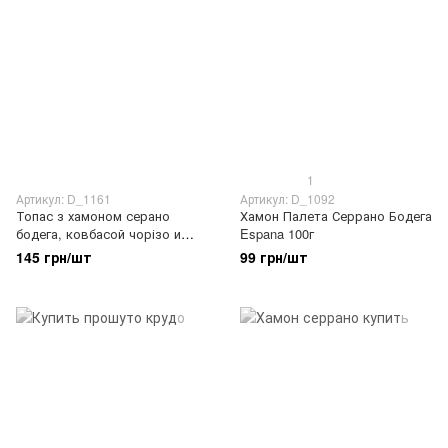
1
Артикул: D_1161
Артикул: D_1092
Топас з хамоном серано
Хамон Палета Серрано Бодега
бодега, ковбасой чорізо и
Espana 100г
сальчічоном Espana 100г
145 грн/шт
99 грн/шт