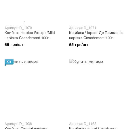
1
Артикул: D_1070
Артикул: D_1071
Ковбаса Чорізо Екстра/Mild
Ковбаса Чорізо Де Памплона
нарізка Casademont 100г
нарізка Casademont 100г
65 грн/шт
65 грн/шт
Хіт
Артикул: D_1038
Артикул: D_1168
Ковбаса Салямі нарізка
Ковбаса салямі італійська