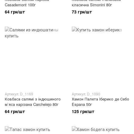
Casademont 100г
класична Simonini 80г
64 грн/шт
73 грн/шт
Артикул: D_1169
Артикул: D_1090
Ковбаса салямі з індюшиного
Хамон Палета Іберико де Себо
м`яса нарізана Carchelejo 80г
Espana 50г
64 грн/шт
125 грн/шт