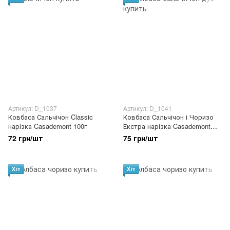
Артикул: D_1037
Артикул: D_1041
Ковбаса Сальчічон Classic
Ковбаса Сальчічон і Чоризо
нарізка Casademont 100г
Екстра нарізка Casademont
100г
72 грн/шт
75 грн/шт
Хіт
Хіт