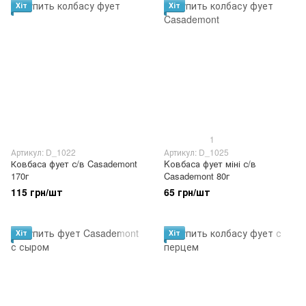
Хіт
Хіт
1
Артикул: D_1022
Артикул: D_1025
Ковбаса фует с/в Casademont
Kовбаса фует міні с/в
170г
Casademont 80г
115 грн/шт
65 грн/шт
Хіт
Хіт